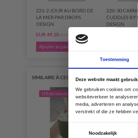
221-2 JOUR AU BORD DE
220-30 CARN
LA MER PAR DROPS
CUDDLES BY
DESIGN
DESIGN
EUR 49.20
EUR 78.75
EUR 62.40
Ajouter au panier
Ajouter au pan
Toestemming
SIMILAIRE À CECI
Deze website maakt gebruik
We gebruiken cookies om cont
11% de réduction
10% 
websiteverkeer te analyseren
media, adverteren en analys
verstrekt of die ze hebben v
Toestemmingsselectie
Noodzakelijk