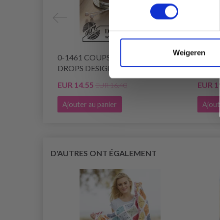
Weigeren
0-1461 COUPS DE NOËL PAR
0-146
DROPS DESIGN
DROP
EUR 14.55
EUR 1
EUR 16.40
Ajouter au panier
Ajout
D'AUTRES ONT ÉGALEMENT