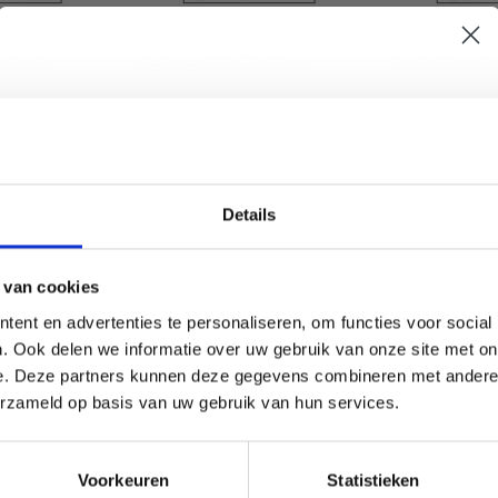
IVAL
0-1494 SCRUBBIES
223-37 STR
 DROPS
RADIANT DE DROPS
BY DROPS D
DESIGN
EUR 6.60
EUR 24.20
EU
ier
Ajouter au panier
Ajouter au pa
Économisez jusqu'à 50 %
Details
Soyez le premier à connaître nos soldes et
 van cookies
offres limitées en vous inscrivant à notre
ent en advertenties te personaliseren, om functies voor social
newsletter gratuite !
de réduction
22% de réduction
. Ook delen we informatie over uw gebruik van onze site met on
e. Deze partners kunnen deze gegevens combineren met andere i
erzameld op basis van uw gebruik van hun services.
Oui, inscrivez-moi !
Voorkeuren
Statistieken