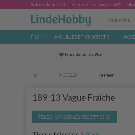
Soldes de fin d'été - Économisez jusqu'à 50% - Cliqu
FILS
AIGUILLES ET CROCHETS
ACCE
Frais de port 5.95€
MODÈLES
Intérieur
189-13 Vague Fraîche
TÉLÉCHARGER LES RECETTES ICI
Tissus tricotés à
Paris