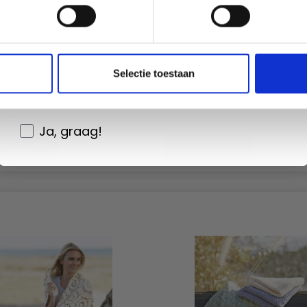
Non, merci
Wil je liever nieuws ontvangen over onze
Selectie toestaan
2 PETIT-DÉJEUNER JOY PAR
209-3 JARDIN D'OR PAR DR
aanbiedingen en kortingen in het
S DESIGN
DESIGN
Nederlands?
9.55
EUR 33.15
EUR 21.75
EUR 42.50
Ja, graag!
er au panier
Ajouter au panier