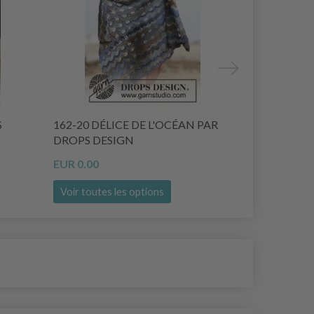
S
162-20 DÉLICE DE L'OCÉAN PAR
163-20 RO
DROPS DESIGN
DESIGN
EUR 0.00
EUR 0.00
Voir toutes les options
Voir toutes