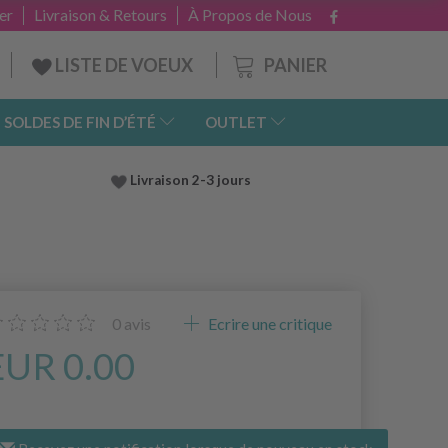
er
Livraison & Retours
À Propos de Nous
PANIER
LISTE DE VOEUX
SOLDES DE FIN D’ÉTÉ
OUTLET
Livraison 2-3 jours
0
avis
Ecrire une critique
EUR 0.00