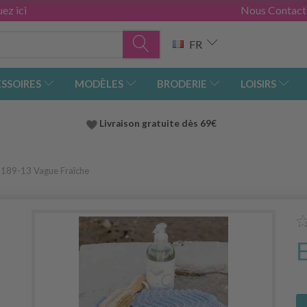
ez ici
Nous Contact
FR
SSOIRES
MODÈLES
BRODERIE
LOISIRS
Livraison gratuite dès 69€
189-13 Vague Fraîche