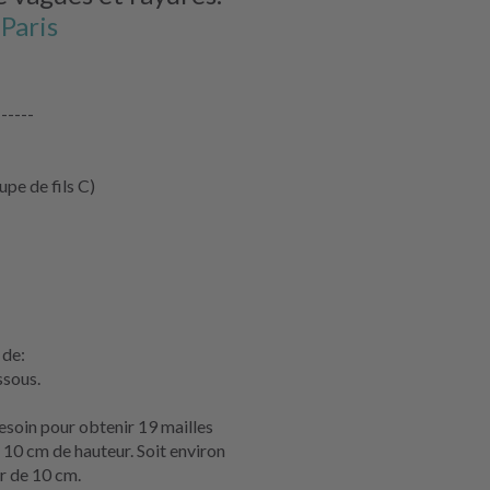
Paris
------
pe de fils C)
 de:
essous.
esoin pour obtenir 19 mailles
t 10 cm de hauteur. Soit environ
r de 10 cm.