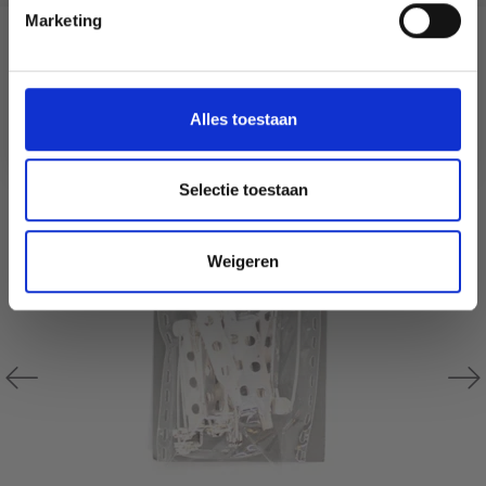
Marketing
Wil je liever nieuws ontvangen over onze
D'AUTRES ONT ÉGALEMENT
aanbiedingen en kortingen in het
Nederlands?
30% de réduction
Ja, graag!
Alles toestaan
Selectie toestaan
Weigeren