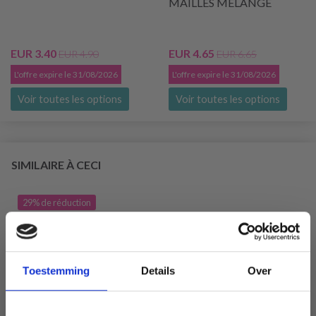
MAILLES MÉLANGE
EUR 3.40
EUR 4.65
EUR 4.90
EUR 6.65
L'offre expire le 31/08/2026
L'offre expire le 31/08/2026
Voir toutes les options
Voir toutes les options
SIMILAIRE À CECI
29% de réduction
Toestemming
Details
Over