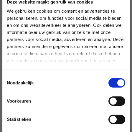
Deze website maakt gebruik van cookies
We gebruiken cookies om content en advertenties te
personaliseren, om functies voor social media te bieden
en om ons websiteverkeer te analyseren. Ook delen we
informatie over uw gebruik van onze site met onze
partners voor social media, adverteren en analyse. Deze
Économisez jusqu'à 50 %
partners kunnen deze gegevens combineren met andere
informatie die u aan ze heeft verstrekt of die ze hebben
Soyez le premier à connaître nos soldes et
verzameld op basis van uw gebruik van hun services.
offres limitées en vous inscrivant à notre
RUBAN DE DENTELLE GO HANDMADE (BEIGE)
newsletter gratuite !
Toestemmingsselectie
Noodzakelijk
EUR 3.40
EUR 4.85
L'offre expire le 31/08/2026
Voorkeuren
Oui, inscrivez-moi !
Ajouter au panier
Statistieken
Non, merci