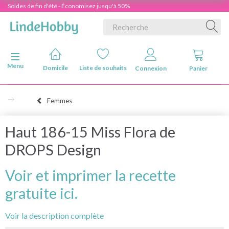
Soldes de fin d'été - Économisez jusqu'à 50%
Basculer la navigation
Menu
Domicile
Liste de souhaits
Connexion
Panier
Femmes
Haut 186-15 Miss Flora de
DROPS Design
Voir et imprimer la recette
gratuite ici.
Voir la description complète