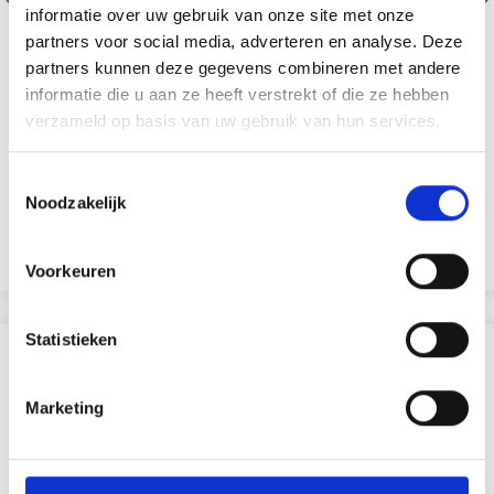
informatie over uw gebruik van onze site met onze
partners voor social media, adverteren en analyse. Deze
partners kunnen deze gegevens combineren met andere
informatie die u aan ze heeft verstrekt of die ze hebben
verzameld op basis van uw gebruik van hun services.
Toestemmingsselectie
203-21 PARFUM D'AUTOMNE PAR DROPS DESIGN
Noodzakelijk
EUR 10.93
EUR 13.85
Ajouter au panier
Voorkeuren
Statistieken
D'AUTRES ONT ÉGALEMENT
Marketing