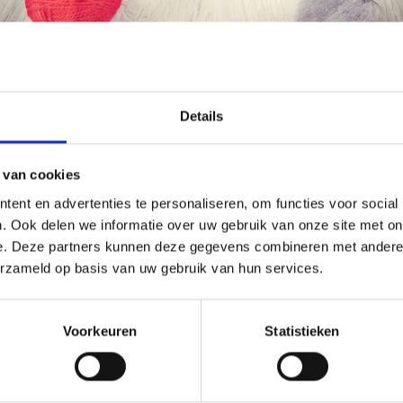
s options
Voir toutes les options
Voir toutes l
Économisez jusqu'à 50 %
Details
de réduction
2% de réduction
Soyez le premier à connaître nos soldes et
 van cookies
offres limitées en vous inscrivant à notre
ent en advertenties te personaliseren, om functies voor social
newsletter gratuite !
. Ook delen we informatie over uw gebruik van onze site met on
e. Deze partners kunnen deze gegevens combineren met andere i
erzameld op basis van uw gebruik van hun services.
Oui, inscrivez-moi !
Voorkeuren
Statistieken
Non, merci
 FEUILLES BRÛLANTES PAR
205-12 PETIT-DÉJEUNER À 