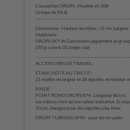
Conception DROPS : Modèle sk-008
Groupe de fils B
-------------------------------------------------- ---
Dimensions : Hauteur au milieu : 72 cm. Largeur 
Matériaux:
DROPS SKY de Garnstudio (appartient au groupe
250 g coloris 03, beige clair
-------------------------------------------------- ---
ACCESSOIRES DE TRAVAIL :
ÉTANCHÉITÉ AU TRICOT :
21 mailles en largeur et 28 aiguilles en hauteur e
PINDE :
POINT ROND DROPS N°4 : Longueur 80 cm.
Les bâtons n'ont qu'une valeur indicative. Si vou
10 cm, changez pour des aiguilles plus fines.
DROPS TURNING SPIN - pour les torsades.