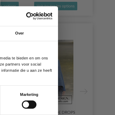
es options
Voir toutes les options
Voir toutes
Over
1% de réduction
10% de rédu
 media te bieden en om ons
ze partners voor social
nformatie die u aan ze heeft
Marketing
PARIS
205-62 JEAN BLEU DE DROPS
205-9 TEN