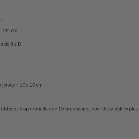
--
: 144 cm.
 de fils B)
--
n jersey = 10 x 10 cm.
s obtenez trop de mailles de 10 cm, changez pour des aiguilles plus