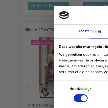
Voir toutes les options
Voir toutes le
SIMILAIRE À CECI
Toestemming
21% de réduction
24% 
Deze website maakt gebruik
We gebruiken cookies om cont
websiteverkeer te analyseren
media, adverteren en analys
verstrekt of die ze hebben v
Toestemmingsselectie
Noodzakelijk
203-21 PARFUM D'AUTOMNE
204-3