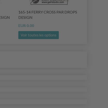
165-14 FERRY CROSS PAR DROPS
166-47 CH
ESIGN
DESIGN
DESIGN
EUR 0.00
EUR 0.00
Voir toutes les options
Voir toutes