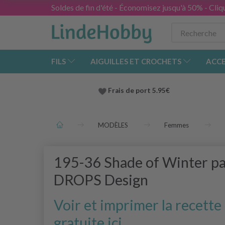
Soldes de fin d'été - Économisez jusqu'à 50% - Cliqu
FILS
AIGUILLES ET CROCHETS
ACCE
Frais de port 5.95€
MODÈLES
Femmes
195-36 Shade of Winter p
DROPS Design
Voir et imprimer la recette
gratuite ici.