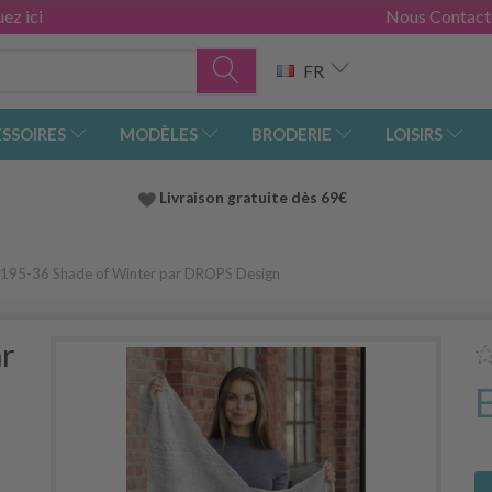
ez ici
Nous Contact
FR
SSOIRES
MODÈLES
BRODERIE
LOISIRS
Livraison gratuite dès 69€
195-36 Shade of Winter par DROPS Design
ar