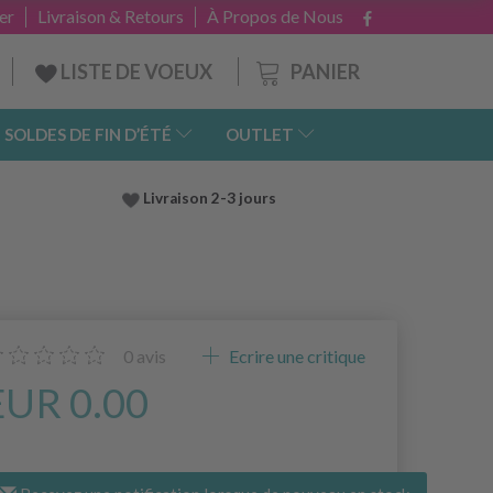
er
Livraison & Retours
À Propos de Nous
PANIER
LISTE DE VOEUX
SOLDES DE FIN D’ÉTÉ
OUTLET
Livraison 2-3 jours
0
avis
Ecrire une critique
EUR 0.00