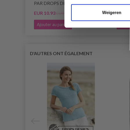
PAR DROPS DESIGN
DROP
Weigeren
EUR 10.93
EUR 1
EUR 13.85
Ajouter au panier
Ajout
D'AUTRES ONT ÉGALEMENT