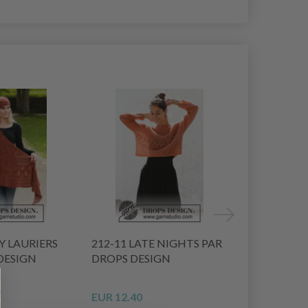
20% de rédu
Y LAURIERS
212-11 LATE NIGHTS PAR
216-3 FEUI
DESIGN
DROPS DESIGN
PAR DROPS
EUR 12.40
EUR 43.45
E