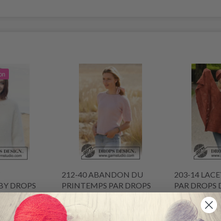
on
212-40 ABANDON DU
203-14 LACE
BY DROPS
PRINTEMPS PAR DROPS
PAR DROPS 
DESIGN
EUR 13.80
EUR 32.85
 45.45