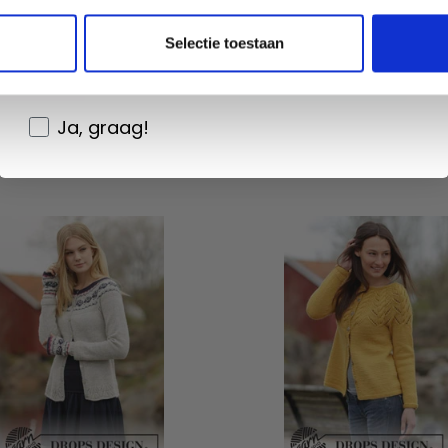
S DESIGN
PAR DROPS DESIGN
Wil je liever nieuws ontvangen over onze
Selectie toestaan
8.80
EUR 48.01
EUR 24.80
EUR 49.36
aanbiedingen en kortingen in het
Nederlands?
er au panier
Voir toutes les options
Ja, graag!