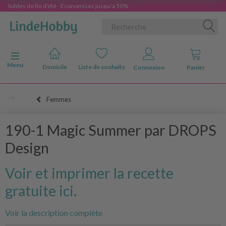
Soldes de fin d'été - Économisez jusqu'à 50%
Basculer la navigation
Menu
Domicile
Liste de souhaits
Connexion
Panier
Femmes
190-1 Magic Summer par DROPS
Design
Voir et imprimer la recette
gratuite ici.
Voir la description complète