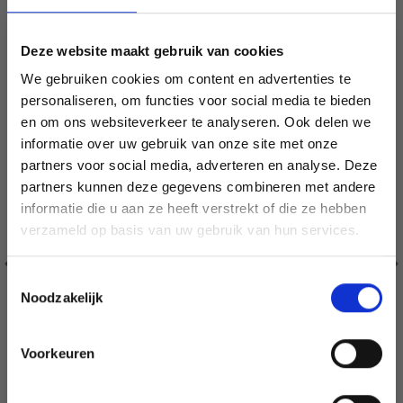
SIMILAIRE À CECI
Deze website maakt gebruik van cookies
21% de réduction
We gebruiken cookies om content en advertenties te
personaliseren, om functies voor social media te bieden
en om ons websiteverkeer te analyseren. Ook delen we
informatie over uw gebruik van onze site met onze
partners voor social media, adverteren en analyse. Deze
Économisez jusqu'à 50 %
partners kunnen deze gegevens combineren met andere
informatie die u aan ze heeft verstrekt of die ze hebben
Soyez le premier à connaître nos soldes et
verzameld op basis van uw gebruik van hun services.
offres limitées en vous inscrivant à notre
newsletter gratuite !
Toestemmingsselectie
Noodzakelijk
Voorkeuren
Oui, inscrivez-moi !