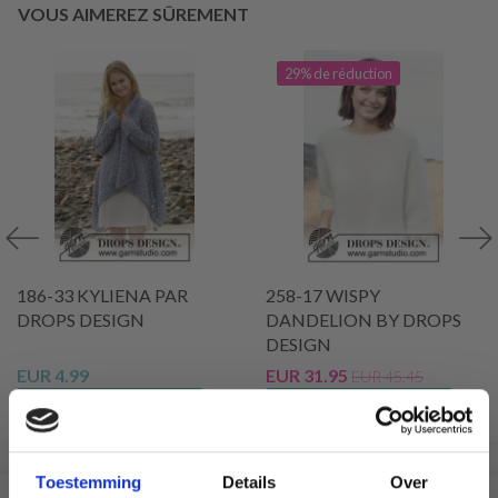
VOUS AIMEREZ SÛREMENT
29% de réduction
186-33 KYLIENA PAR
258-17 WISPY
DROPS DESIGN
DANDELION BY DROPS
DESIGN
EUR 4.99
EUR 31.95
EUR 45.45
Voir toutes les options
Voir toutes les options
Toestemming
Details
Over