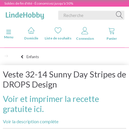
Soldes de fin d'été - Économisez jusqu'à 50%
Basculer la navigation
Menu
Domicile
Liste de souhaits
Connexion
Panier
Enfants
Veste 32-14 Sunny Day Stripes de
DROPS Design
Voir et imprimer la recette
gratuite ici.
Voir la description complète