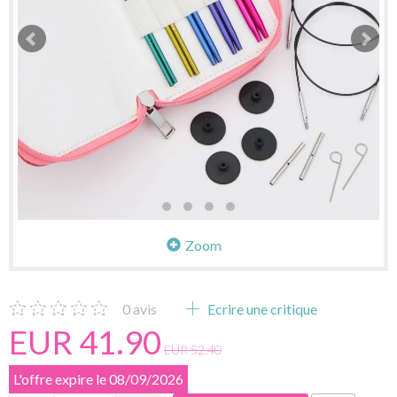
Zoom
0
avis
Ecrire une critique
EUR 41.90
EUR 52.40
L'offre expire le 08/09/2026