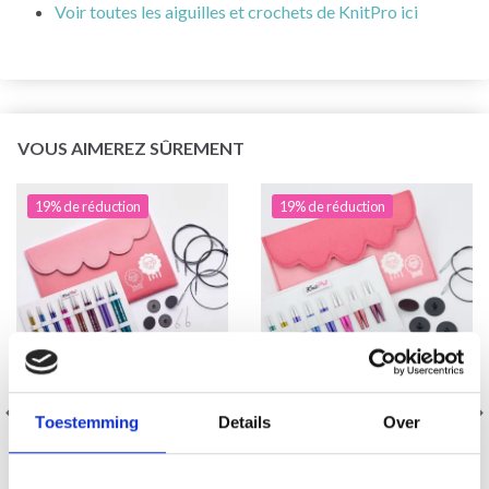
Voir toutes les aiguilles et crochets de KnitPro ici
VOUS AIMEREZ SÛREMENT
19% de réduction
19% de réduction
Toestemming
Details
Over
KNITPRO ZING
KNITPRO ZING MINI
ENSEMBLE D'AIGUILLES
ENSEMBLE D'AIGUILLES
CIRCULAIRES
CIRCULAIRES