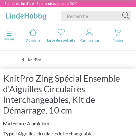
Soldes de fin d'été - Économisez jusqu'à 50%
Basculer la navigation
Menu
Domicile
Liste de souhaits
Connexion
Panier
KnitPro
KnitPro Zing Spécial Ensemble
d'Aiguilles Circulaires
Interchangeables, Kit de
Démarrage, 10 cm
Matériau :
Aluminium
Type :
Aiguilles circulaires interchangeables