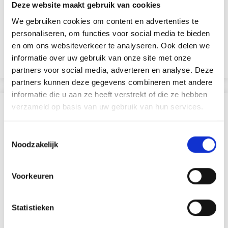
INTERCHANGEABLES
INTERCHANGEABLES, 5
Deze website maakt gebruik van cookies
DELUXE
CM
We gebruiken cookies om content en advertenties te
EUR 47.20
EUR 56.65
EUR 58.99
EUR 70.80
personaliseren, om functies voor social media te bieden
L'offre expire le 08/09/2026
L'offre expire le 08/09/2026
en om ons websiteverkeer te analyseren. Ook delen we
informatie over uw gebruik van onze site met onze
Ajouter au panier
Ajouter au panier
partners voor social media, adverteren en analyse. Deze
partners kunnen deze gegevens combineren met andere
informatie die u aan ze heeft verstrekt of die ze hebben
verzameld op basis van uw gebruik van hun services.
SIMILAIRE À CECI
Toestemmingsselectie
19% de réduction
Noodzakelijk
Voorkeuren
Statistieken