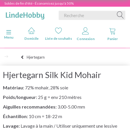
Soldes de fin d'été - Économisez jusqu'à 50%
Basculer la navigation
Menu
Domicile
Liste de souhaits
Connexion
Panier
Hjertegarn
Hjertegarn Silk Kid Mohair
Matériau:
72% mohair, 28% soie
Poids/longueur:
25 g = env 210 mètres
Aiguilles recommandées:
3.00-5.00 mm
Échantillon:
10 cm = 18-22 m
Lavage:
Lavage à la main / Utiliser uniquement une lessive