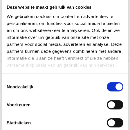
HJERTEGARN WOOL SILK
HJERTEGARN ORGANIC
Deze website maakt gebruik van cookies
TRIO
75% Laine / 20% Polyamide
50% Cachemire recyclé /
We gebruiken cookies om content en advertenties te
/ 5% Cachemire
50% Laine mérinos
personaliseren, om functies voor social media te bieden
EUR 4.95
EUR 4.95
en om ons websiteverkeer te analyseren. Ook delen we
informatie over uw gebruik van onze site met onze
Voir toutes les options
Voir toutes les options
partners voor social media, adverteren en analyse. Deze
partners kunnen deze gegevens combineren met andere
informatie die u aan ze heeft verstrekt of die ze hebben
verzameld op basis van uw gebruik van hun services.
SIMILAIRE À CECI
Toestemmingsselectie
29% de réduction
Noodzakelijk
Voorkeuren
Statistieken