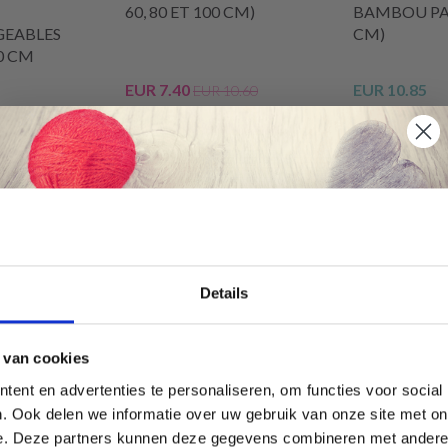
60, 80 ET 100 CM)
BAMBOU PAT
EABLES
CM)
0 CM
EUR 7.40
EUR 10.85
EUR 10.60
L'offre expire le 31/08/2026
ier
Voir toutes les options
Voir toutes l
Économisez jusqu'à 50 %
Details
Soyez le premier à connaître nos soldes et
 van cookies
offres limitées en vous inscrivant à notre
ent en advertenties te personaliseren, om functies voor social
newsletter gratuite !
. Ook delen we informatie over uw gebruik van onze site met on
e. Deze partners kunnen deze gegevens combineren met andere i