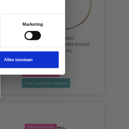
Marketing
LARES
ADDIPREMIUM CLASSIC
 CM
AIGUILLES CIRCULAIRES (FIXES)
40 CM (2.00–12.00 MM)
Alles toestaan
EUR 5.99
Ajouter au panier
Voir toutes les options
34% de réduction