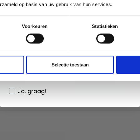
erzameld op basis van uw gebruik van hun services.
Oui, inscrivez-moi !
Voorkeuren
Statistieken
 AIGUILLES CIRCULAIRES
KNITPRO AIGUILLES CIRCU
Non, merci
 BASIC BIRCH WOOD (5.5-
SYMFONIE AVEC CÂBLE 40
M)
(2.00-8.00MM)
Wil je liever nieuws ontvangen over onze
Selectie toestaan
.50
EUR 9.10
aanbiedingen en kortingen in het
Nederlands?
er au panier
Ajouter au panier
Ja, graag!
toutes les options
Voir toutes les options