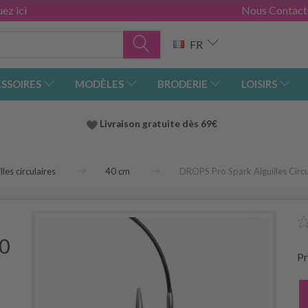
ez ici
Nous Contact
FR
SSOIRES
MODÈLES
BRODERIE
LOISIRS
Livraison gratuite dès 69€
lles circulaires
40 cm
DROPS Pro Spark Aiguilles Circ
00
Pr