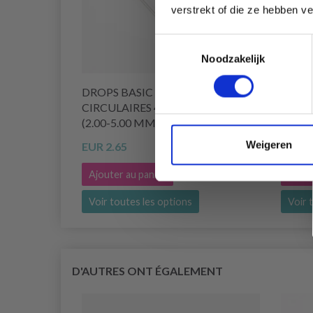
verstrekt of die ze hebben v
Toestemmingsselectie
Noodzakelijk
DROPS BASIC AIGUILLES
DROPS
CIRCULAIRES 40 CM ALUMINIUM
40 CM
(2.00-5.00 MM)
8.0 M
Weigeren
EUR 2.65
EUR 4
Ajouter au panier
Ajout
Voir toutes les options
Voir 
D'AUTRES ONT ÉGALEMENT