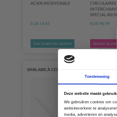
ACIER INOXYDABLE
CIRCULAIRES
INTERCHANG
SPECIAL 40/5
EUR 14.55
EUR 98.99
Voir toutes les options
Ajouter au pan
SIMILAIRE À CECI
Toestemming
Deze website maakt gebruik
We gebruiken cookies om cont
websiteverkeer te analyseren
media, adverteren en analys