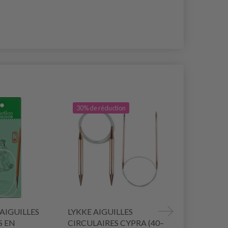
30% de réduction
AIGUILLES
LYKKE AIGUILLES
DROPS BAS
S EN
CIRCULAIRES CYPRA (40–
CIRCULAIR