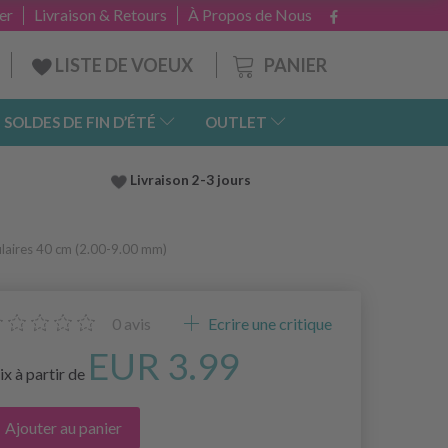
er
Livraison & Retours
À Propos de Nous
PANIER
LISTE DE VOEUX
SOLDES DE FIN D’ÉTÉ
OUTLET
Livraison 2-3 jours
ulaires 40 cm (2.00-9.00 mm)
0
avis
Ecrire une critique
EUR 3.99
ix à partir de
Ajouter au panier