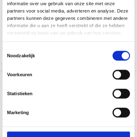
informatie over uw gebruik van onze site met onze
partners voor social media, adverteren en analyse. Deze
HOBBYARTS BOUTONS EN NACRE RONDS, 20 MM, 10
partners kunnen deze gegevens combineren met andere
PIÈCES
informatie die u aan ze heeft verstrekt of die ze hebben
EUR 2.05
verzameld op basis van uw gebruik van hun services.
EUR 4.10
L'offre expire le 31/08/2026
Toestemmingsselectie
Ajouter au panier
Noodzakelijk
Voorkeuren
D'AUTRES ONT ÉGALEMENT
Statistieken
Marketing