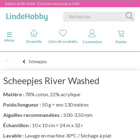
Soldes de fin d'été - Économisez jusqu'à 50%
Basculer la navigation
Menu
Domicile
Liste de souhaits
Connexion
Panier
Scheepjes
Scheepjes River Washed
Matière :
78% coton, 22% acrylique
Poids/longueur :
50 g = env 130 mètres
Aiguilles recommandées :
3.00-3.50 mm
Échantillon :
10 x 10 cm = 24 m x 32 r
Lavable :
Lavage en machine 30°C / Séchage à plat