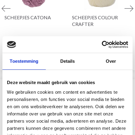
SCHEEPJES CATONA
SCHEEPJES COLOUR
CRAFTER
100% Coton mercerisé
100% Acrylique
EUR 2.75
EUR 3.90
Voir toutes les options
Voir toutes les options
Toestemming
Details
Over
Deze website maakt gebruik van cookies
SIMILAIRE À CECI
We gebruiken cookies om content en advertenties te
personaliseren, om functies voor social media te bieden
29% de réduction
en om ons websiteverkeer te analyseren. Ook delen we
informatie over uw gebruik van onze site met onze
partners voor social media, adverteren en analyse. Deze
partners kunnen deze gegevens combineren met andere