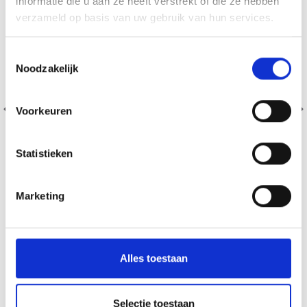
informatie die u aan ze heeft verstrekt of die ze hebben
verzameld op basis van uw gebruik van hun services.
Toestemmingsselectie
Noodzakelijk
Voorkeuren
Statistieken
Marketing
DROPS KID-SILK
75% Laine / 25% Nylon
EUR 3.55
EUR 5.05
Alles toestaan
L'offre expire le 31/08/2026
Voir toutes les options
Selectie toestaan