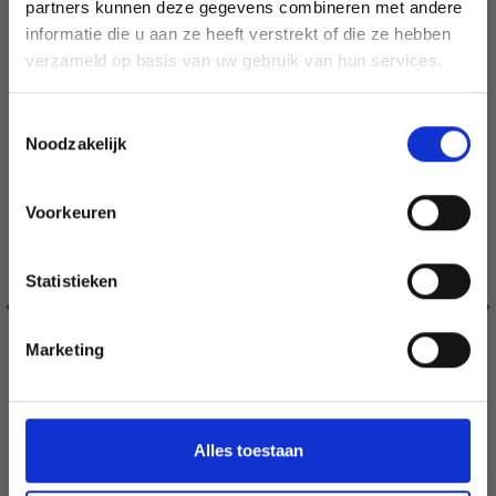
partners kunnen deze gegevens combineren met andere
29% de réduction
informatie die u aan ze heeft verstrekt of die ze hebben
Soyez le premier à connaître nos soldes et
verzameld op basis van uw gebruik van hun services.
offres limitées en vous inscrivant à notre
newsletter gratuite !
Toestemmingsselectie
Noodzakelijk
Voorkeuren
Oui, inscrivez-moi !
Statistieken
Non, merci
Marketing
Wil je liever nieuws ontvangen over onze
aanbiedingen en kortingen in het
Nederlands?
Ja, graag!
Alles toestaan
DROPS KID-SILK