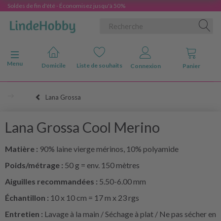
Soldes de fin d'été - Économisez jusqu'à 50%
Basculer la navigation
Menu
Domicile
Liste de souhaits
Connexion
Panier
Lana Grossa
Lana Grossa Cool Merino
Matière :
90% laine vierge mérinos, 10% polyamide
Poids/métrage :
50 g = env. 150 mètres
Aiguilles recommandées :
5.50-6.00 mm
Échantillon :
10 x 10 cm = 17 m x 23 rgs
Entretien :
Lavage à la main / Séchage à plat / Ne pas sécher en