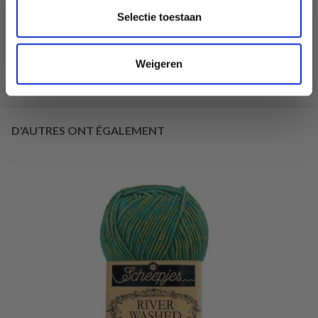
75% Laine / 25% Nylon
Selectie toestaan
EUR 3.55
EUR 5.05
L'offre expire le 31/08/2026
Weigeren
Voir toutes les options
D'AUTRES ONT ÉGALEMENT