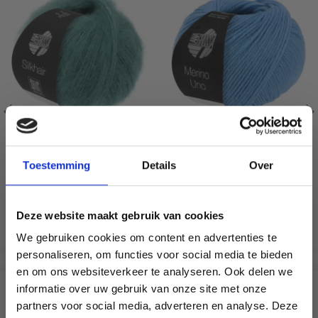
LANA GROSSA SILKHAIR
LANA GROSSA MERINO
UNO
Toestemming
Details
Over
70% Mohair / 30% Soie
100% Laine mérinos
EUR 9.99
EUR 4.35
Deze website maakt gebruik van cookies
Voir toutes les options
Voir toutes les options
We gebruiken cookies om content en advertenties te
personaliseren, om functies voor social media te bieden
en om ons websiteverkeer te analyseren. Ook delen we
informatie over uw gebruik van onze site met onze
SIMILAIRE À CECI
partners voor social media, adverteren en analyse. Deze
Économisez jusqu'à 50 %