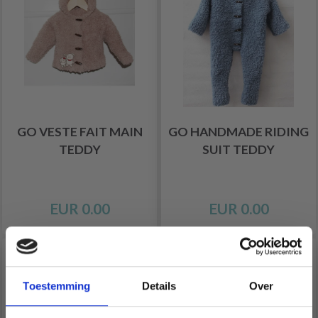
GO VESTE FAIT MAIN
GO HANDMADE RIDING
TEDDY
SUIT TEDDY
EUR 0.00
EUR 0.00
Toestemming
Details
Over