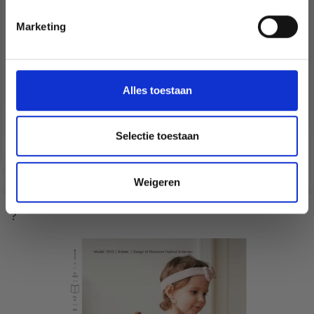
Marketing
Wil je liever nieuws ontvangen over onze
aanbiedingen en kortingen in het
Nederlands?
33-6 CATCH A WINK
PAR DROPS DESIGN
Ja, graag!
Alles toestaan
Selectie toestaan
EUR 0.00
Weigeren
?