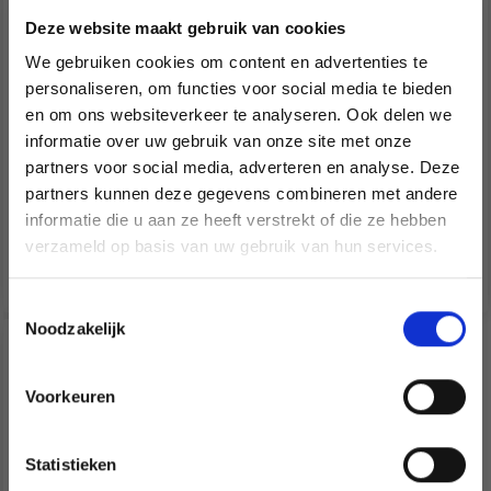
Deze website maakt gebruik van cookies
We gebruiken cookies om content en advertenties te
personaliseren, om functies voor social media te bieden
en om ons websiteverkeer te analyseren. Ook delen we
informatie over uw gebruik van onze site met onze
33-8 TRULY WOOLY DE
33-7 CABLE SNOOZE
partners voor social media, adverteren en analyse. Deze
Économisez jusqu'à 50 %
DROPS DESIGN
PAR DROPS DESIGN
partners kunnen deze gegevens combineren met andere
informatie die u aan ze heeft verstrekt of die ze hebben
Soyez le premier à connaître nos soldes et
verzameld op basis van uw gebruik van hun services.
offres limitées en vous inscrivant à notre
EUR 0.00
EUR 0.00
newsletter gratuite !
Toestemmingsselectie
Noodzakelijk
Voorkeuren
Oui, inscrivez-moi !
Statistieken
Non, merci