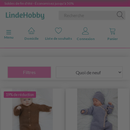
Soldes de fin d'été - Économisez jusqu'à 50%
Basculer la navigation
Menu
Domicile
Liste de souhaits
Connexion
Panier
Filtres
19% de réduction