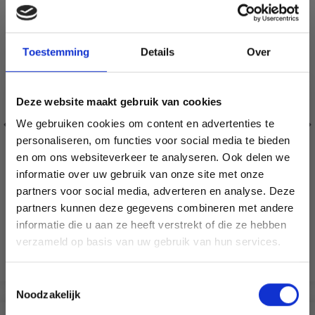
Toestemming
Details
Over
Deze website maakt gebruik van cookies
We gebruiken cookies om content en advertenties te
LINDEHOBBY FUZZY
LINDEHOBBY VELVET
personaliseren, om functies voor social media te bieden
CHENILLE
LUX
en om ons websiteverkeer te analyseren. Ook delen we
informatie over uw gebruik van onze site met onze
100% Polyester
100% Polyester
partners voor social media, adverteren en analyse. Deze
Économisez jusqu'à 50 %
EUR 6.45
EUR 2.99
EUR 5.95
partners kunnen deze gegevens combineren met andere
L'offre expire le 31/08/2026
informatie die u aan ze heeft verstrekt of die ze hebben
Soyez le premier à connaître nos soldes et
verzameld op basis van uw gebruik van hun services.
offres limitées en vous inscrivant à notre
Voir toutes les options
Voir toutes les options
newsletter gratuite !
Toestemmingsselectie
Noodzakelijk