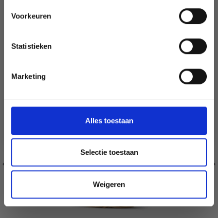
SIMILAIRE À CECI
Voorkeuren
Oui, inscrivez-moi !
50% de réduction
Statistieken
Non, merci
Marketing
Wil je liever nieuws ontvangen over onze
aanbiedingen en kortingen in het
Nederlands?
Ja, graag!
Alles toestaan
Selectie toestaan
Weigeren