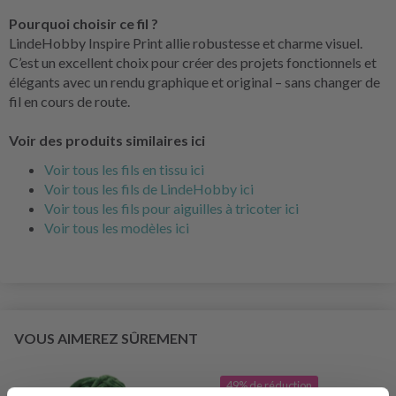
Pourquoi choisir ce fil ?
LindeHobby Inspire Print allie robustesse et charme visuel.
C’est un excellent choix pour créer des projets fonctionnels et
élégants avec un rendu graphique et original – sans changer de
fil en cours de route.
Voir des produits similaires ici
Voir tous les fils en tissu ici
Voir tous les fils de LindeHobby ici
Voir tous les fils pour aiguilles à tricoter ici
Voir tous les modèles ici
VOUS AIMEREZ SÛREMENT
49% de réduction