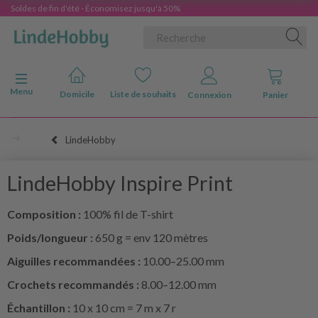
Soldes de fin d'été - Économisez jusqu'à 50%
Basculer la navigation
Menu
Domicile
Liste de souhaits
Connexion
Panier
LindeHobby
LindeHobby Inspire Print
Composition :
100% fil de T-shirt
Poids/longueur :
650 g = env 120 mètres
Aiguilles recommandées :
10.00–25.00 mm
Crochets recommandés :
8.00–12.00 mm
Échantillon :
10 x 10 cm = 7 m x 7 r