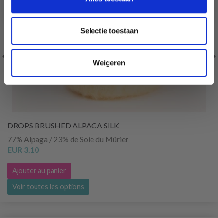
Selectie toestaan
Weigeren
DROPS BRUSHED ALPACA SILK
77% Alpaga / 23% de Soie du Mûrier
EUR 3.10
Ajouter au panier
Voir toutes les options