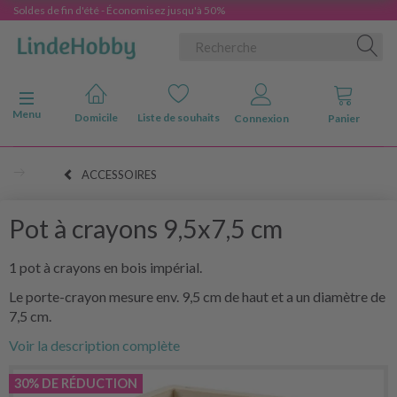
Soldes de fin d'été - Économisez jusqu'à 50%
Basculer la navigation
Menu
Domicile
Liste de souhaits
Connexion
Panier
ACCESSOIRES
Pot à crayons 9,5x7,5 cm
1 pot à crayons en bois impérial.
Le porte-crayon mesure env. 9,5 cm de haut et a un diamètre de
7,5 cm.
Voir la description complète
30% DE RÉDUCTION