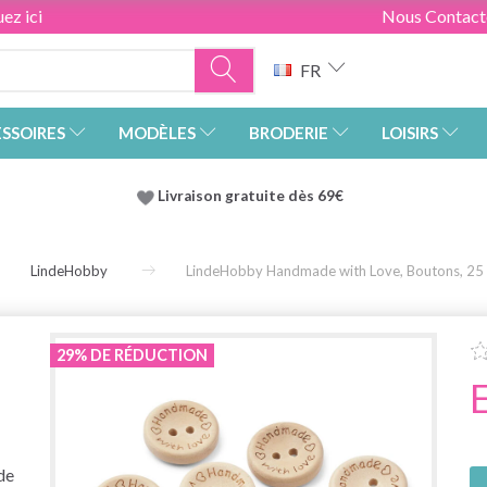
ez ici
Nous Contact
FR
SSOIRES
MODÈLES
BRODERIE
LOISIRS
Livraison gratuite dès 69€
LindeHobby
LindeHobby Handmade with Love, Boutons, 25
29% DE RÉDUCTION
de