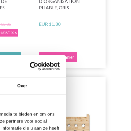
 DE
D'ORGANISATION
BLOCKING 
ES
PLIABLE, GRIS
EN FEUTRE
ÉPINGLES E
EUR 11.30
EUR 33.65
 15.85
 31/08/2026
es options
Ajouter au panier
Ajouter au 
Over
49% de réduction
39% de rédu
 media te bieden en om ons
ze partners voor social
nformatie die u aan ze heeft