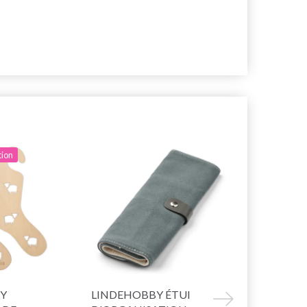
tion
Y
LINDEHOBBY ÉTUI
LINDEHOBB