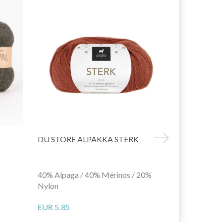
DU STORE ALPAKKA STERK
DROPS ME
40% Alpaga / 40% Mérinos / 20%
71% Alpaga 
Nylon
Polyamide
EUR 5.85
EUR 4.65