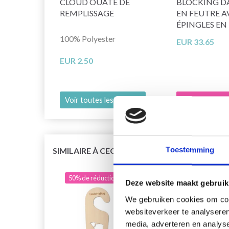
CLOUD OUATE DE
BLOCKING D
REMPLISSAGE
EN FEUTRE A
ÉPINGLES EN 
100% Polyester
EUR 33.65
EUR 2.50
Voir toutes les options
Ajouter au pan
Toestemming
SIMILAIRE À CECI
50% de réduction
49% 
Deze website maakt gebruik
We gebruiken cookies om cont
websiteverkeer te analyseren
media, adverteren en analys