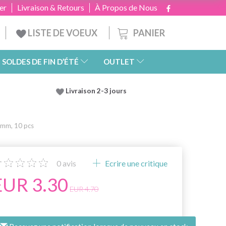
er
Livraison & Retours
À Propos de Nous
PANIER
LISTE DE VOEUX
SOLDES DE FIN D’ÉTÉ
OUTLET
Livraison 2-3 jours
 mm, 10 pcs
0
avis
Ecrire une critique
EUR 3.30
EUR 4.70