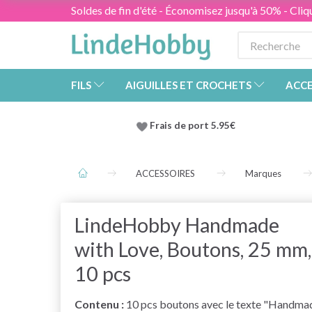
Soldes de fin d'été - Économisez jusqu'à 50% - Cliqu
FILS
AIGUILLES ET CROCHETS
ACCE
Frais de port 5.95€
ACCESSOIRES
Marques
LindeHobby Handmade
with Love, Boutons, 25 mm,
10 pcs
Contenu :
10 pcs boutons avec le texte "Handma