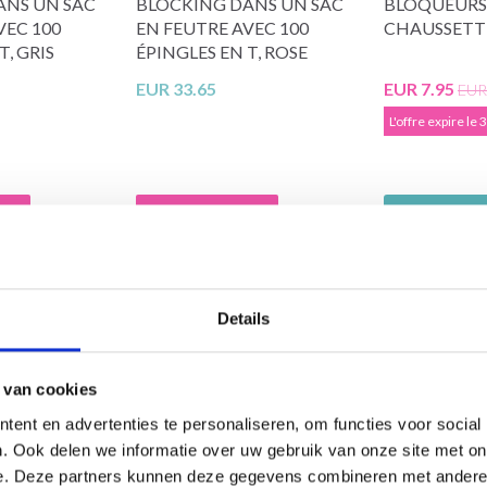
ANS UN SAC
BLOCKING DANS UN SAC
BLOQUEURS
VEC 100
EN FEUTRE AVEC 100
CHAUSSETT
T, GRIS
ÉPINGLES EN T, ROSE
EUR 33.65
EUR 7.95
EUR
L'offre expire le
ier
Ajouter au panier
Voir toutes l
Details
de réduction
29% de réduction
 van cookies
Économisez jusqu'à 50 %
ent en advertenties te personaliseren, om functies voor social
. Ook delen we informatie over uw gebruik van onze site met on
Soyez le premier à connaître nos soldes et
e. Deze partners kunnen deze gegevens combineren met andere i