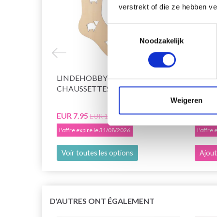
verstrekt of die ze hebben v
Toestemmingsselectie
Noodzakelijk
LINDEHOBBY BLOQUEURS DE
LIND
CHAUSSETTES
ÉTIQU
PIÈCE
Weigeren
EUR 7.95
EUR 1
EUR 15.85
L'offre expire le 31/08/2026
L'offre
Voir toutes les options
Ajout
D'AUTRES ONT ÉGALEMENT