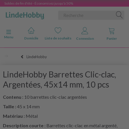
Soldes de fin d'été - Économisez jusqu'à 50%
Basculer la navigation
Menu
Domicile
Liste de souhaits
Connexion
Panier
LindeHobby
LindeHobby Barrettes Clic-clac,
Argentées, 45x14 mm, 10 pcs
Contenu :
10 barrettes clic-clac argentées
Taille :
45 x 14 mm
Matériau :
Métal
Description courte :
Barrettes clic-clac en métal argenté,