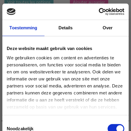
Voir toutes les options
Ajouter au panier
Toestemming
Details
Over
SIMILAIRE À CECI
50% de réduction
Deze website maakt gebruik van cookies
We gebruiken cookies om content en advertenties te
personaliseren, om functies voor social media te bieden
en om ons websiteverkeer te analyseren. Ook delen we
informatie over uw gebruik van onze site met onze
partners voor social media, adverteren en analyse. Deze
Économisez jusqu'à 50 %
partners kunnen deze gegevens combineren met andere
informatie die u aan ze heeft verstrekt of die ze hebben
Soyez le premier à connaître nos soldes et
verzameld op basis van uw gebruik van hun services.
offres limitées en vous inscrivant à notre
newsletter gratuite !
Toestemmingsselectie
Noodzakelijk