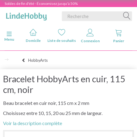
Soldes de fin d'été - Économisez jusqu'à 50%
Basculer la navigation
Menu
Domicile
Liste de souhaits
Connexion
Panier
HobbyArts
Bracelet HobbyArts en cuir, 115
cm, noir
Beau bracelet en cuir noir, 115 cm x 2 mm
Choisissez entre 10, 15, 20 ou 25 mm de largeur.
Voir la description complète