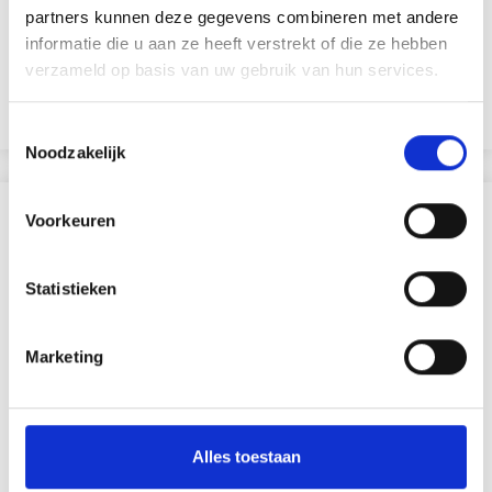
CM, 1 PIÈCE
partners kunnen deze gegevens combineren met andere
EUR 0.95
informatie die u aan ze heeft verstrekt of die ze hebben
EUR 1.60
verzameld op basis van uw gebruik van hun services.
L'offre expire le 31/08/2026
Voir toutes les options
Toestemmingsselectie
Noodzakelijk
D'AUTRES ONT ÉGALEMENT
Voorkeuren
40% de réduction
Statistieken
Marketing
Alles toestaan