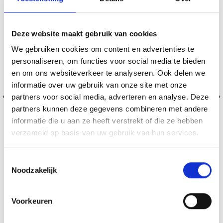
Deze website maakt gebruik van cookies
We gebruiken cookies om content en advertenties te
personaliseren, om functies voor social media te bieden
en om ons websiteverkeer te analyseren. Ook delen we
informatie over uw gebruik van onze site met onze
partners voor social media, adverteren en analyse. Deze
partners kunnen deze gegevens combineren met andere
informatie die u aan ze heeft verstrekt of die ze hebben
verzameld op basis van uw gebruik van hun services.
Toestemmingsselectie
DROPS KID-SILK
Noodzakelijk
75% Laine / 25% Nylon
EUR 3.55
EUR 5.05
Voorkeuren
L'offre expire le 31/08/2026