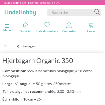
Soldes de fin d'été - Économisez jusqu'à 50%
Basculer la navigation
Menu
Domicile
Liste de souhaits
Connexion
Panier
Hjertegarn
Hjertegarn Organic 350
Composition:
55% laine mérinos biologique, 45% coton
biologique
Largeur/Longueur:
50 g = env. 350 mètres
Taille d'aiguilles recommandée:
3,00 - 3,50 mm
Échantillon:
10 cm = 26 m