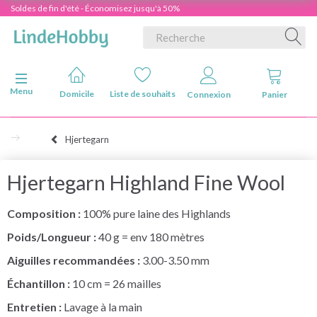
Soldes de fin d'été - Économisez jusqu'à 50%
Basculer la navigation
Menu
Domicile
Liste de souhaits
Connexion
Panier
Hjertegarn
Hjertegarn Highland Fine Wool
Composition :
100% pure laine des Highlands
Poids/Longueur :
40 g = env 180 mètres
Aiguilles recommandées :
3.00-3.50 mm
Échantillon :
10 cm = 26 mailles
Entretien :
Lavage à la main