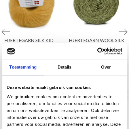
HJERTEGARN SILK KID
HJERTEGARN WOOL SILK
MOHAIR
72% Mohair / 28% Soie
75% Laine / 20% Polyamide
EUR 8.99
/ 5% Cachemire
EUR 4.95
Toestemming
Details
Over
Voir toutes les options
Voir toutes les options
Deze website maakt gebruik van cookies
We gebruiken cookies om content en advertenties te
personaliseren, om functies voor social media te bieden
SIMILAIRE À CECI
en om ons websiteverkeer te analyseren. Ook delen we
informatie over uw gebruik van onze site met onze
29% de réduction
partners voor social media, adverteren en analyse. Deze