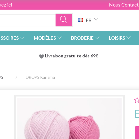
ez ici
Nous Contact
FR
SSOIRES
MODÈLES
BRODERIE
LOISIRS
Livraison gratuite dès 69€
PS
DROPS Karisma