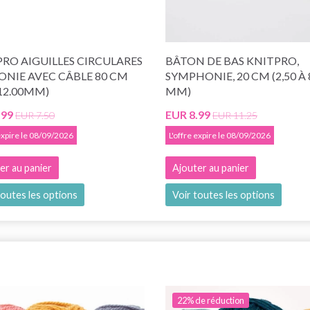
RO AIGUILLES CIRCULARES
BÂTON DE BAS KNITPRO,
ONIE AVEC CÂBLE 80 CM
SYMPHONIE, 20 CM (2,50 À 
-12.00MM)
MM)
.99
EUR 8.99
EUR 7.50
EUR 11.25
 expire le 08/09/2026
L'offre expire le 08/09/2026
er au panier
Ajouter au panier
toutes les options
Voir toutes les options
22% de réduction