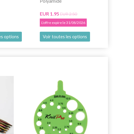
Polyamide
EUR 3.40
EUR 1.95
EUR 2.50
L'offre expire le 31/08/2026
es options
Voir toutes les options
Voir toutes