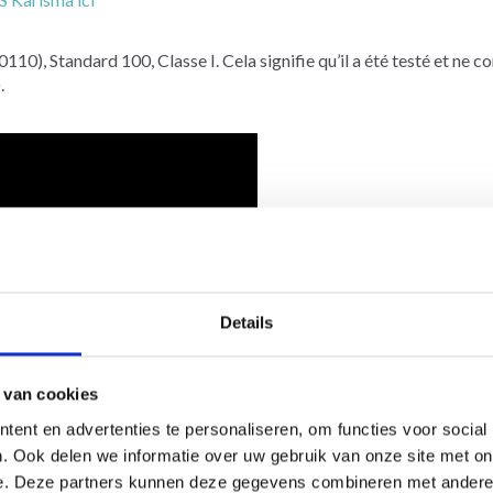
0110), Standard 100, Classe I. Cela signifie qu’il a été testé et ne 
.
Économisez jusqu'à 50 %
Details
Soyez le premier à connaître nos soldes et
 van cookies
offres limitées en vous inscrivant à notre
ent en advertenties te personaliseren, om functies voor social
newsletter gratuite !
. Ook delen we informatie over uw gebruik van onze site met on
e. Deze partners kunnen deze gegevens combineren met andere i