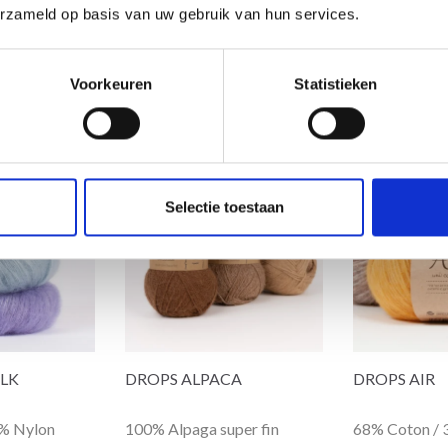
erzameld op basis van uw gebruik van hun services.
Oui, inscrivez-moi !
Voorkeuren
Statistieken
Non, merci
on
Wil je liever nieuws ontvangen over onze
Selectie toestaan
aanbiedingen en kortingen in het
Nederlands?
Ja, graag!
ILK
DROPS ALPACA
DROPS AIR
5% Nylon
100% Alpaga super fin
68% Coton / 