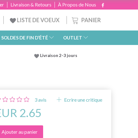
er
Livraison & Retours
À Propos de Nous
PANIER
LISTE DE VOEUX
SOLDES DE FIN D’ÉTÉ
OUTLET
Livraison 2-3 jours
3
avis
Ecrire une critique
EUR 2.65
Ajouter au panier