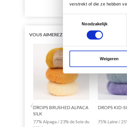
verstrekt of die ze hebben v
Toestemmingsselectie
Noodzakelijk
VOUS AIMEREZ SÛREMENT
29% de réducti
Weigeren
DROPS BRUSHED ALPACA
DROPS KID-S
SILK
77% Alpaga / 23% de Soie du
75% Laine / 2