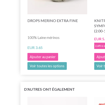
DROPS MERINO EXTRA FINE
KNITP
SYMF
(2.00
100% Laine mérinos
EUR 5
L'offre
EUR 3.65
Ajouter au panier
Ajout
Voir toutes les options
Voir 
D'AUTRES ONT ÉGALEMENT