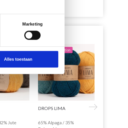
Marketing
22% de réduction
Alles toestaan
DROPS LIMA
DROPS BA
32% Jute
65% Alpaga / 35%
100% Laine 