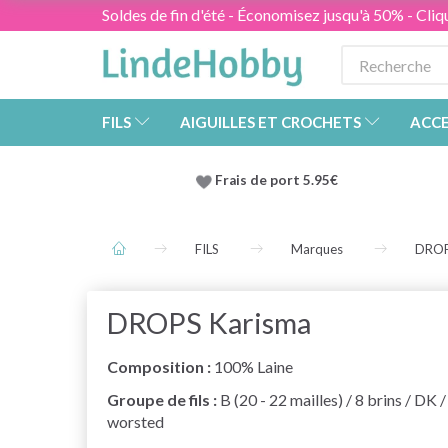
Soldes de fin d'été - Économisez jusqu'à 50% - Cliqu
FILS
AIGUILLES ET CROCHETS
ACCE
Frais de port 5.95€
FILS
Marques
DRO
DROPS Karisma
Composition :
100% Laine
Groupe de fils :
B (20 - 22 mailles) / 8 brins / DK /
worsted