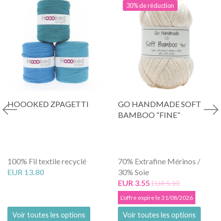
30% de réduction
HOOOKED ZPAGETTI
GO HANDMADE SOFT
BAMBOO “FINE”
100% Fil textile recyclé
70% Extrafine Mérinos /
EUR 13.80
30% Soie
EUR 3.55
EUR 5.10
L'offre expire le 31/08/2026
Voir toutes les options
Voir toutes les options