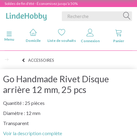
Soldes de fin d'été - Économisez jusqu'à 50%
Basculer la navigation
Menu
Domicile
Liste de souhaits
Connexion
Panier
ACCESSOIRES
Go Handmade Rivet Disque
arrière 12 mm, 25 pcs
Quantité : 25 pièces
Diamètre : 12 mm
Transparent
Voir la description complète