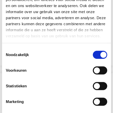
en om ons websiteverkeer te analyseren. Ook delen we
informatie over uw gebruik van onze site met onze
partners voor social media, adverteren en analyse. Deze
POT À CRAYONS 9,5X7,5 CM
partners kunnen deze gegevens combineren met andere
informatie die u aan ze heeft verstrekt of die ze hebben
EUR 1.60
EUR 2.30
verzameld op basis van uw gebruik van hun services.
Toestemmingsselectie
Noodzakelijk
Ajouter au panier
Voorkeuren
D'AUTRES ONT ÉGALEMENT
Statistieken
29% de réduction
Marketing