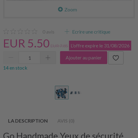
Zoom
0
avis
Ecrire une critique
EUR 5.50
L'offre expire le 31/08/2026
EUR 7.85
Ajouter au panier
14 en stock
LA DESCRIPTION
AVIS (0)
Go Handmade Yeux de sécurité,