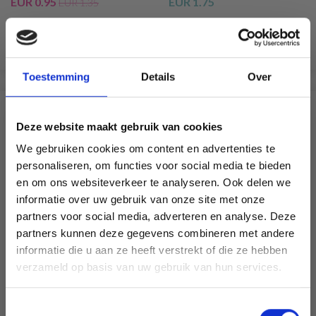
EUR 0.95
EUR 1.75
EUR 1.35
Voir toutes les options
Voir toutes les options
Toestemming
Details
Over
SIMILAIRE À CECI
Deze website maakt gebruik van cookies
We gebruiken cookies om content en advertenties te
30% de réduction
personaliseren, om functies voor social media te bieden
en om ons websiteverkeer te analyseren. Ook delen we
informatie over uw gebruik van onze site met onze
partners voor social media, adverteren en analyse. Deze
Économisez jusqu'à 50 %
partners kunnen deze gegevens combineren met andere
informatie die u aan ze heeft verstrekt of die ze hebben
Soyez le premier à connaître nos soldes et
verzameld op basis van uw gebruik van hun services.
offres limitées en vous inscrivant à notre
newsletter gratuite !
Toestemmingsselectie