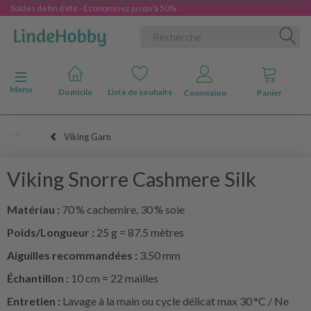
Soldes de fin d'été - Économisez jusqu'à 50%
Basculer la navigation
Menu
Domicile
Liste de souhaits
Connexion
Panier
Viking Garn
Viking Snorre Cashmere Silk
Matériau :
70 % cachemire, 30 % soie
Poids/Longueur :
25 g = 87.5 mètres
Aiguilles recommandées :
3.50 mm
Échantillon :
10 cm = 22 mailles
Entretien :
Lavage à la main ou cycle délicat max 30 °C / Ne