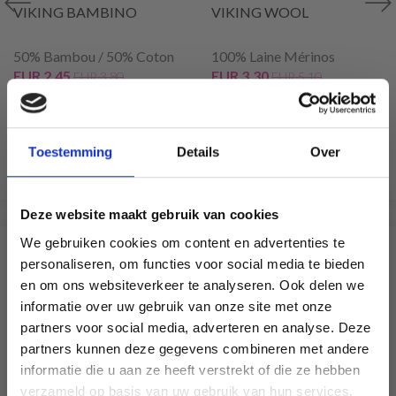
VIKING BAMBINO
VIKING WOOL
50% Bambou / 50% Coton
100% Laine Mérinos
EUR 2.45
EUR 3.30
EUR 3.80
EUR 5.10
L'offre expire le 31/08/2026
L'offre expire le 31/08/2026
Toestemming
Details
Over
Voir toutes les options
Voir toutes les options
Deze website maakt gebruik van cookies
We gebruiken cookies om content en advertenties te
SIMILAIRE À CECI
personaliseren, om functies voor social media te bieden
en om ons websiteverkeer te analyseren. Ook delen we
35% de réduction
informatie over uw gebruik van onze site met onze
partners voor social media, adverteren en analyse. Deze
Économisez jusqu'à 50 %
partners kunnen deze gegevens combineren met andere
informatie die u aan ze heeft verstrekt of die ze hebben
Soyez le premier à connaître nos soldes et
verzameld op basis van uw gebruik van hun services.