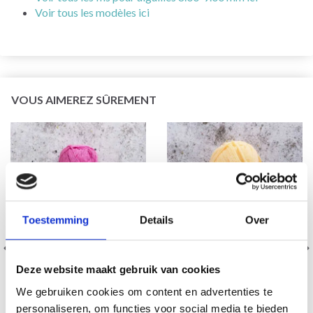
Voir tous les modèles ici
VOUS AIMEREZ SÛREMENT
Toestemming
Details
Over
Deze website maakt gebruik van cookies
SVARTA FÅRET CECILIA
SVARTA FÅRET FREJA
We gebruiken cookies om content en advertenties te
personaliseren, om functies voor social media te bieden
53% Coton / 33% Viskose /
100% Acrylique