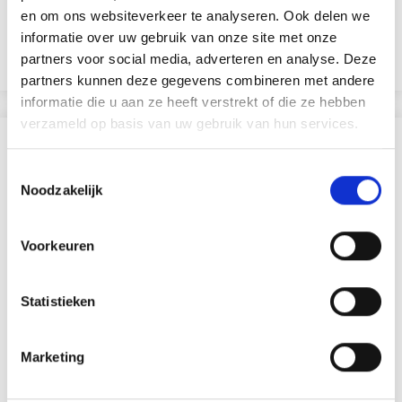
en om ons websiteverkeer te analyseren. Ook delen we
14% Lin
EUR 2.45
EUR 4.55
informatie over uw gebruik van onze site met onze
partners voor social media, adverteren en analyse. Deze
Voir toutes les options
Voir toutes les options
partners kunnen deze gegevens combineren met andere
informatie die u aan ze heeft verstrekt of die ze hebben
verzameld op basis van uw gebruik van hun services.
SIMILAIRE À CECI
Toestemmingsselectie
Noodzakelijk
29% de réduction
Voorkeuren
Statistieken
Marketing