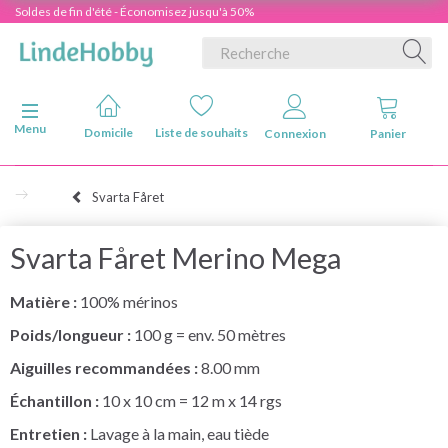
Soldes de fin d'été - Économisez jusqu'à 50%
Basculer la navigation
Menu
Domicile
Liste de souhaits
Connexion
Panier
Svarta Fåret
Svarta Fåret Merino Mega
Matière :
100% mérinos
Poids/longueur :
100 g = env. 50 mètres
Aiguilles recommandées :
8.00 mm
Échantillon :
10 x 10 cm = 12 m x 14 rgs
Entretien :
Lavage à la main, eau tiède