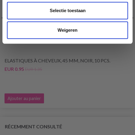
Selectie toestaan
Weigeren
ELASTIQUES À CHEVEUX, 45 MM, NOIR, 10 PCS.
EUR 0.95
EUR 1.35
Ajouter au panier
RÉCEMMENT CONSULTÉ