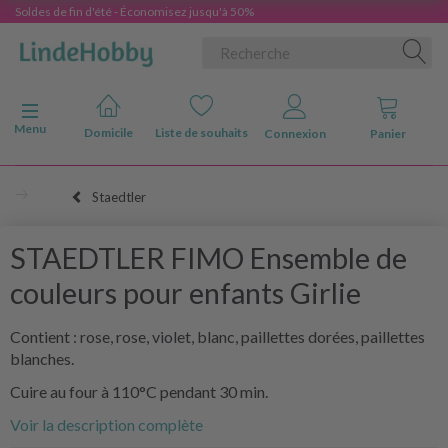
Soldes de fin d'été - Économisez jusqu'à 50%
Basculer la navigation
Menu
Domicile
Liste de souhaits
Connexion
Panier
Staedtler
STAEDTLER FIMO Ensemble de
couleurs pour enfants Girlie
Contient : rose, rose, violet, blanc, paillettes dorées, paillettes
blanches.
Cuire au four à 110°C pendant 30 min.
Voir la description complète