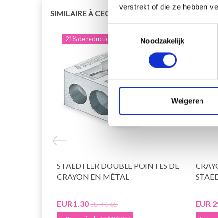
verstrekt of die ze hebben v
SIMILAIRE À CECI
Toestemmingsselectie
21% de réduction
19% 
Noodzakelijk
Weigeren
STAEDTLER DOUBLE POINTES DE
CRAY
CRAYON EN MÉTAL
STAE
EUR 1.30
EUR 2
EUR 1.65