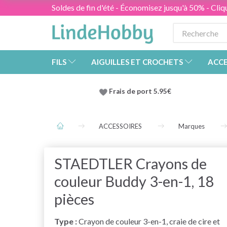
Soldes de fin d'été - Économisez jusqu'à 50% - Cliqu
FILS
AIGUILLES ET CROCHETS
ACCE
Frais de port 5.95€
ACCESSOIRES
Marques
STAEDTLER Crayons de
couleur Buddy 3-en-1, 18
pièces
Type :
Crayon de couleur 3-en-1, craie de cire et