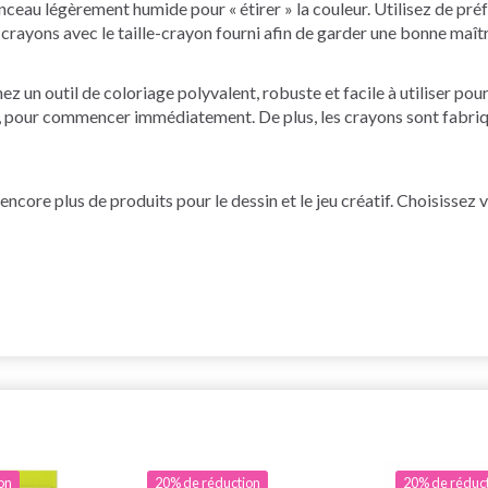
nceau légèrement humide pour « étirer » la couleur. Utilisez de pré
es crayons avec le taille-crayon fourni afin de garder une bonne maît
hez un outil de coloriage polyvalent, robuste et facile à utiliser po
e, pour commencer immédiatement. De plus, les crayons sont fabriqué
core plus de produits pour le dessin et le jeu créatif. Choisissez 
on
20% de réduction
20% de réduc