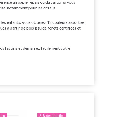
férence un papier épais ou du carton si vous
rise, notamment pour les détails.
ur les enfants. Vous obtenez 18 couleurs assorties
s à partir de bois issu de forêts certifiées et
vos favoris et démarrez facilement votre
tion
21% de réduction
20% de rédu