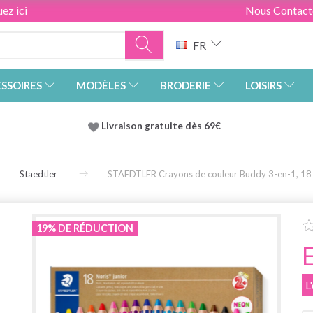
ez ici
Nous Contact
FR
SSOIRES
MODÈLES
BRODERIE
LOISIRS
Livraison gratuite dès 69€
Staedtler
STAEDTLER Crayons de couleur Buddy 3-en-1, 18 
19% DE RÉDUCTION
L