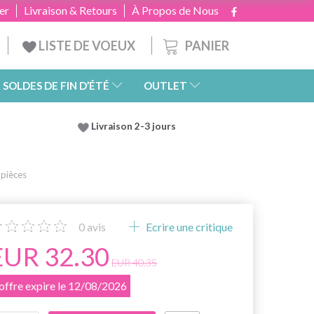
er
Livraison & Retours
À Propos de Nous
PANIER
LISTE DE VOEUX
SOLDES DE FIN D’ÉTÉ
OUTLET
Livraison 2-3 jours
pièces
0
avis
Ecrire une critique
EUR 32.30
EUR 40.35
'offre expire le 12/08/2026