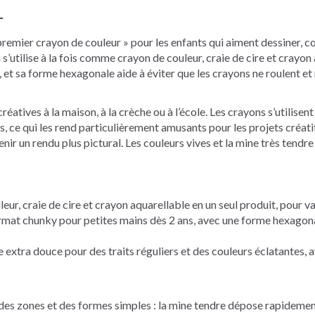
1
premier crayon de couleur » pour les enfants qui aiment dessiner, col
s’utilise à la fois comme crayon de couleur, craie de cire et crayon
 et sa forme hexagonale aide à éviter que les crayons ne roulent et
réatives à la maison, à la crèche ou à l’école. Les crayons s’utilisen
, ce qui les rend particulièrement amusants pour les projets créatifs.
enir un rendu plus pictural. Les couleurs vives et la mine très ten
r, craie de cire et crayon aquarellable en un seul produit, pour var
mat chunky pour petites mains dès 2 ans, avec une forme hexagonale
 extra douce pour des traits réguliers et des couleurs éclatantes,
es zones et des formes simples : la mine tendre dépose rapidement la