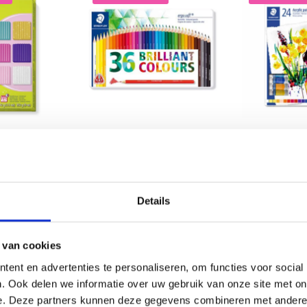
FIMO
STAEDTLER ERGOSOFT
PEINTURE A
E COULEURS
157, CRAYONS DE
STAEDTLER C
S GIRLIE
COULEUR, 36 PIÈCES
Details
EUR 22.25
EUR 12.50
11.20
EUR 27.85
EU
12/08/2026
L'offre expire le 12/08/2026
L'offre expire le
 van cookies
ier
Ajouter au panier
Ajouter au pa
ent en advertenties te personaliseren, om functies voor social
. Ook delen we informatie over uw gebruik van onze site met on
e. Deze partners kunnen deze gegevens combineren met andere i