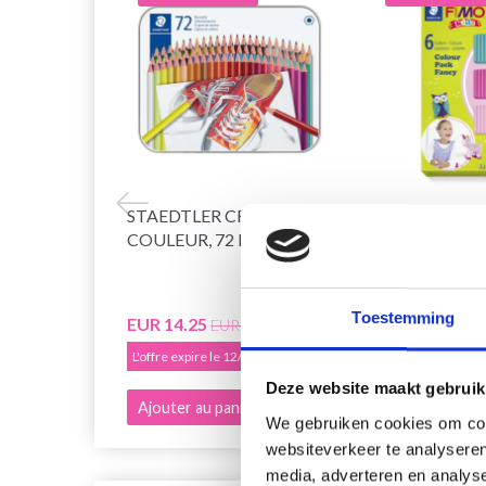
STAEDTLER CRAYONS DE
STAEDTLER 
COULEUR, 72 PCS
ENSEMBLE D
POUR ENFANT
Toestemming
EUR 14.25
EUR 8.99
EUR 17.80
EUR 
L'offre expire le 12/08/2026
L'offre expire le 
Deze website maakt gebruik
Ajouter au panier
Ajouter au pan
We gebruiken cookies om cont
websiteverkeer te analyseren
media, adverteren en analys