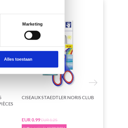
20% de réduction
20% de rédu
Marketing
Alles toestaan
5
CISEAUX STAEDTLER NORIS CLUB
CISEAUX DE
PIÈCES
CM
EUR 0.99
EUR 1.35
EUR 1.25
EU