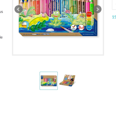
us
15
le