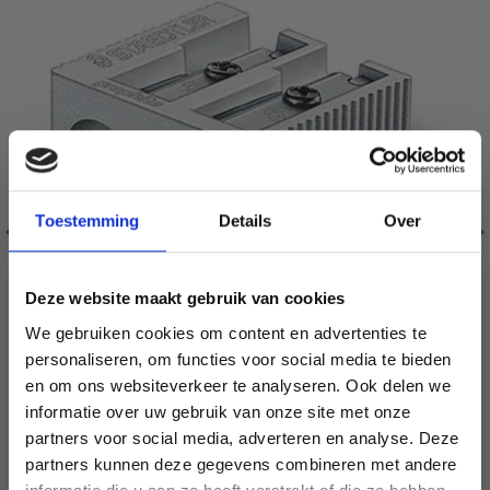
Toestemming
Details
Over
Deze website maakt gebruik van cookies
We gebruiken cookies om content en advertenties te
personaliseren, om functies voor social media te bieden
en om ons websiteverkeer te analyseren. Ook delen we
STAEDTLER DOUBLE POINTES DE CRAYON EN MÉTAL
informatie over uw gebruik van onze site met onze
partners voor social media, adverteren en analyse. Deze
Économisez jusqu'à 50 %
EUR 1.30
EUR 1.65
partners kunnen deze gegevens combineren met andere
L'offre expire le 12/08/2026