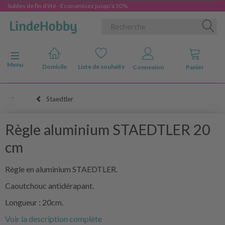
Soldes de fin d'été - Économisez jusqu'à 50%
Basculer la navigation
Menu
Domicile
Liste de souhaits
Connexion
Panier
Staedtler
Règle aluminium STAEDTLER 20
cm
Règle en aluminium STAEDTLER.
Caoutchouc antidérapant.
Longueur : 20cm.
Voir la description complète