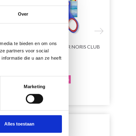
Over
 media te bieden en om ons
5
CISEAUX STAEDTLER NORIS CLUB
STAEDTLER
ze partners voor social
PIÈCES
CRAYONS D
nformatie die u aan ze heeft
EUR 0.99
EUR 9.60
EUR 1.25
EU
L'offre expire le 12/08/2026
L'offre expire 
Marketing
Ajouter au panier
Ajouter au 
Alles toestaan