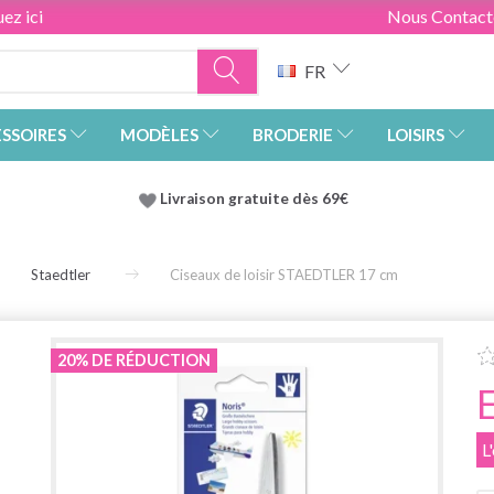
ez ici
Nous Contact
FR
SSOIRES
MODÈLES
BRODERIE
LOISIRS
Livraison gratuite dès 69€
Staedtler
Ciseaux de loisir STAEDTLER 17 cm
20% DE RÉDUCTION
L