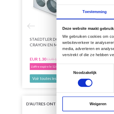
Toestemming
Deze website maakt gebruik
We gebruiken cookies om cont
STAEDTLER DOUBLE POINTES DE
CRAY
websiteverkeer te analyseren
CRAYON EN MÉTAL
STAE
media, adverteren en analys
verstrekt of die ze hebben v
EUR 1.30
EUR 2
EUR 1.65
Toestemmingsselectie
L'offre expire le 12/08/2026
L'offre
Noodzakelijk
Voir toutes les options
Ajout
D'AUTRES ONT ÉGALEMENT
Weigeren