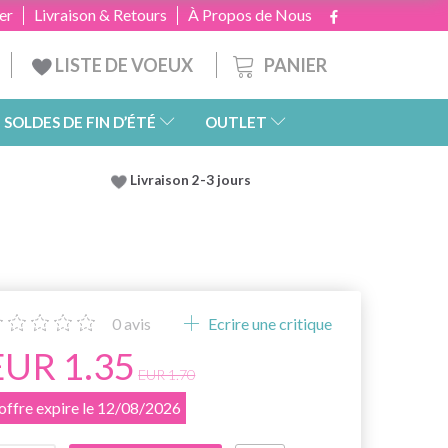
er
Livraison & Retours
À Propos de Nous
PANIER
LISTE DE VOEUX
SOLDES DE FIN D’ÉTÉ
OUTLET
Livraison 2-3 jours
0
avis
Ecrire une critique
EUR 1.35
EUR 1.70
'offre expire le 12/08/2026