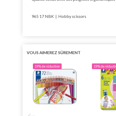
965 17 NBK | Hobby scissors
VOUS AIMEREZ SÛREMENT
19% de réduction
19% de réducti