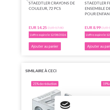
STAEDTLER CRAYONS DE
STAEDTLER 
COULEUR, 72 PCS
ENSEMBLE D
POUR ENFANT
EUR 14.25
EUR 8.99
EUR 17.80
EUR 
L'offre expire le 12/08/2026
L'offre expire le 
Ajouter au panier
Ajouter au pan
SIMILAIRE À CECI
21% de réduction
19% 