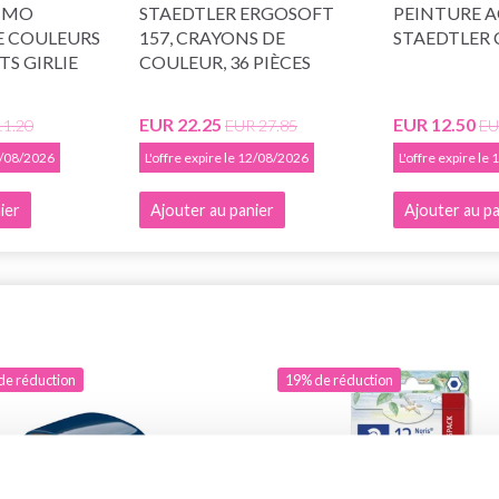
FIMO
STAEDTLER ERGOSOFT
PEINTURE A
E COULEURS
157, CRAYONS DE
STAEDTLER C
S GIRLIE
COULEUR, 36 PIÈCES
EUR 22.25
EUR 12.50
11.20
EUR 27.85
EU
12/08/2026
L'offre expire le 12/08/2026
L'offre expire le
ier
Ajouter au panier
Ajouter au pa
de réduction
19% de réduction