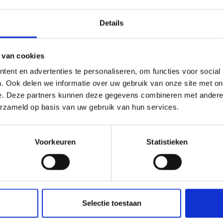
Details
 van cookies
ent en advertenties te personaliseren, om functies voor social
ONS DE TABLE MARS
STAEDTLER NORIS CLUB 18
. Ook delen we informatie over uw gebruik van onze site met on
DTLER
CRAYONS DE COULEUR, 12 
e. Deze partners kunnen deze gegevens combineren met andere i
erzameld op basis van uw gebruik van hun services.
9.90
EUR 2.50
EUR 37.35
EUR 3.10
 expire le 12/08/2026
L'offre expire le 12/08/2026
Voorkeuren
Statistieken
er au panier
Ajouter au panier
Selectie toestaan