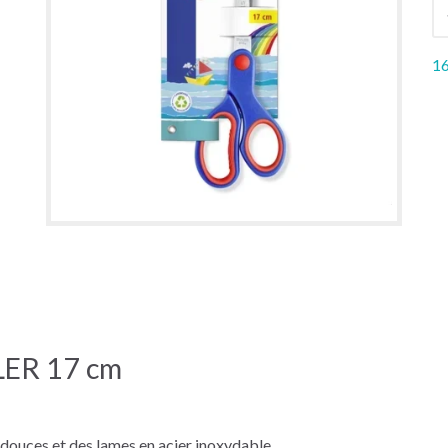
16
LER 17 cm
douces et des lames en acier inoxydable.