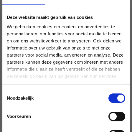
CHIAOGOO COFFRET
CHIAOGOO SET
D’AIGUILLES
D’AIGUILLES DOUBLES
Deze website maakt gebruik van cookies
CIRCULAIRES
POINTES BAMBOU
INTERCHANGEABLES
PATINA, 15 CM
We gebruiken cookies om content en advertenties te
SPIN BAMBOU
personaliseren, om functies voor social media te bieden
COMPLETE 10 CM
en om ons websiteverkeer te analyseren. Ook delen we
informatie over uw gebruik van onze site met onze
EUR 238.15
EUR 68.30
partners voor social media, adverteren en analyse. Deze
Économisez jusqu'à 50 %
Quantité
Quantité
partners kunnen deze gegevens combineren met andere
informatie die u aan ze heeft verstrekt of die ze hebben
Soyez le premier à connaître nos soldes et
verzameld op basis van uw gebruik van hun services.
offres limitées en vous inscrivant à notre
Ajouter au panier
Ajouter au panier
newsletter gratuite !
Livraison gratuite !
Toestemmingsselectie
Noodzakelijk
Voorkeuren
Oui, inscrivez-moi !