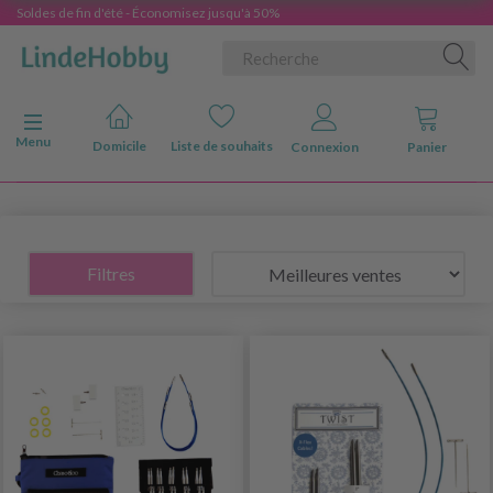
Soldes de fin d'été - Économisez jusqu'à 50%
Basculer la navigation
Menu
Domicile
Liste de souhaits
Connexion
Panier
Filtres