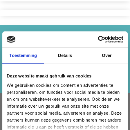
Économisez jusqu'à 50%
Recevez notre newsletter gratuite et
Toestemming
Details
Over
bénéficiez d'inspiration, d'offres et de
réductions !
Deze website maakt gebruik van cookies
S'abonner
We gebruiken cookies om content en advertenties te
personaliseren, om functies voor social media te bieden
en om ons websiteverkeer te analyseren. Ook delen we
À PROPOS DE NOUS
informatie over uw gebruik van onze site met onze
partners voor social media, adverteren en analyse. Deze
LindeHobby fournit tout le Danemark avec du fil de qualité.
partners kunnen deze gegevens combineren met andere
Nous avons une large gamme de marques populaires avec
informatie die u aan ze heeft verstrekt of die ze hebben
plus de 15 000 numéros d'articles. Notre équipe s'efforce