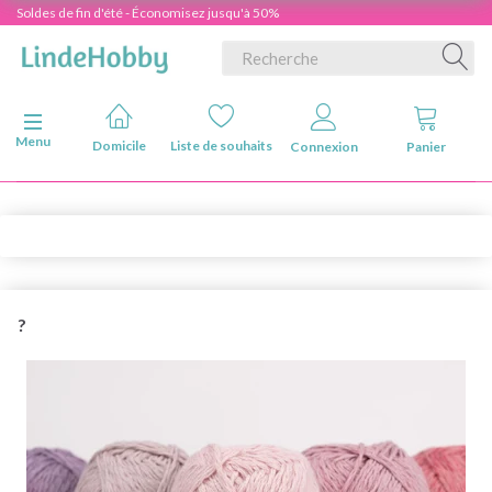
Soldes de fin d'été - Économisez jusqu'à 50%
Basculer la navigation
Menu
Domicile
Liste de souhaits
Connexion
Panier
?