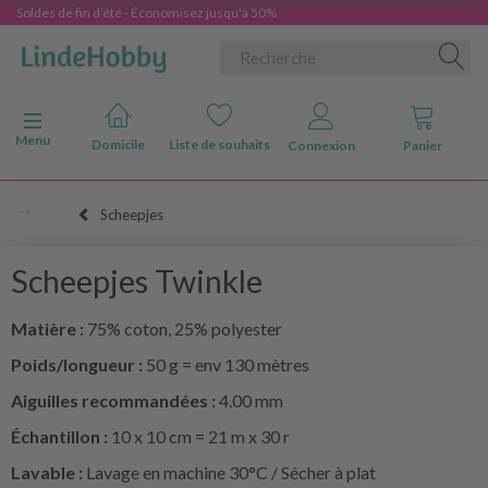
Soldes de fin d'été - Économisez jusqu'à 50%
Basculer la navigation
Menu
Domicile
Liste de souhaits
Connexion
Panier
Scheepjes
Scheepjes Twinkle
Matière :
75% coton, 25% polyester
Poids/longueur :
50 g = env 130 mètres
Aiguilles recommandées :
4.00 mm
Échantillon :
10 x 10 cm = 21 m x 30 r
Lavable :
Lavage en machine 30°C / Sécher à plat