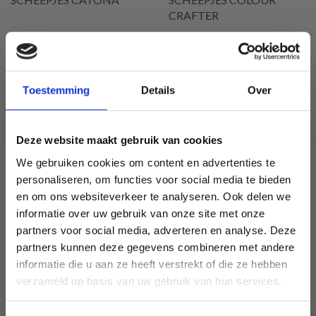
CRAFTER
100% Coton mercerisé
100% Acrylique
EUR 2.75
EUR 3.90
Toestemming
Details
Over
Voir toutes les options
Voir toutes les options
Deze website maakt gebruik van cookies
We gebruiken cookies om content en advertenties te
SIMILAIRE À CECI
personaliseren, om functies voor social media te bieden
en om ons websiteverkeer te analyseren. Ook delen we
29% de réduction
informatie over uw gebruik van onze site met onze
partners voor social media, adverteren en analyse. Deze
Économisez jusqu'à 50 %
partners kunnen deze gegevens combineren met andere
informatie die u aan ze heeft verstrekt of die ze hebben
Soyez le premier à connaître nos soldes et
verzameld op basis van uw gebruik van hun services.
offres limitées en vous inscrivant à notre
newsletter gratuite !