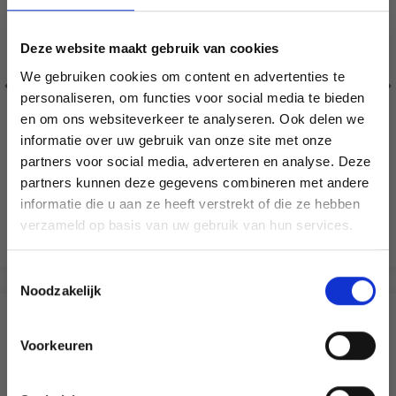
Deze website maakt gebruik van cookies
We gebruiken cookies om content en advertenties te
personaliseren, om functies voor social media te bieden
SCHEEPJES CATONA
SCHEEPJES COLOUR
en om ons websiteverkeer te analyseren. Ook delen we
CRAFTER
informatie over uw gebruik van onze site met onze
partners voor social media, adverteren en analyse. Deze
Économisez jusqu'à 50 %
100% Coton mercerisé
100% Acrylique
partners kunnen deze gegevens combineren met andere
EUR 2.75
EUR 3.90
informatie die u aan ze heeft verstrekt of die ze hebben
Soyez le premier à connaître nos soldes et
verzameld op basis van uw gebruik van hun services.
offres limitées en vous inscrivant à notre
Voir toutes les options
Voir toutes les options
newsletter gratuite !
Toestemmingsselectie
Noodzakelijk
SIMILAIRE À CECI
Voorkeuren
Oui, inscrivez-moi !
29% de réduction