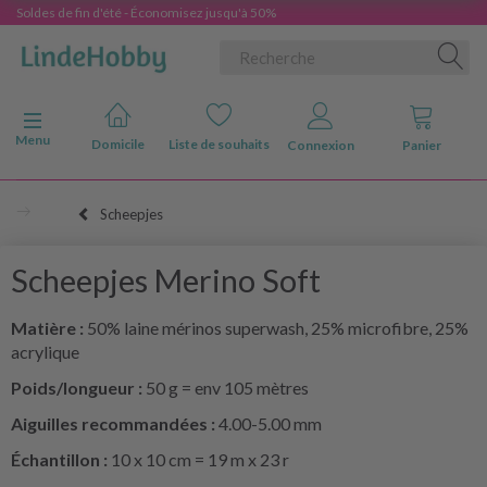
Soldes de fin d'été - Économisez jusqu'à 50%
Basculer la navigation
Menu
Domicile
Liste de souhaits
Connexion
Panier
Scheepjes
Scheepjes Merino Soft
Matière :
50% laine mérinos superwash, 25% microfibre, 25%
acrylique
Poids/longueur :
50 g = env 105 mètres
Aiguilles recommandées :
4.00-5.00 mm
Échantillon :
10 x 10 cm = 19 m x 23 r