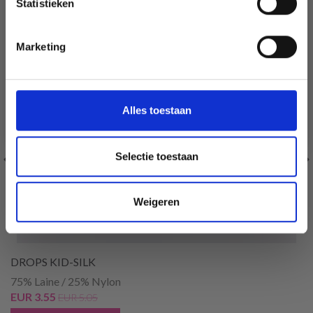
Statistieken
Non, merci
Marketing
Wil je liever nieuws ontvangen over onze
aanbiedingen en kortingen in het
Nederlands?
Ja, graag!
Alles toestaan
Selectie toestaan
Weigeren
DROPS KID-SILK
75% Laine / 25% Nylon
EUR 3.55
EUR 5.05