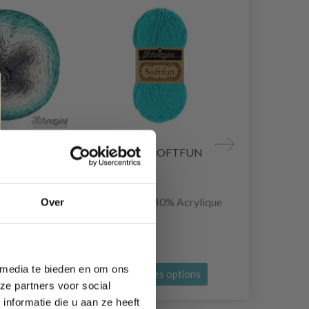
WHIRL
SCHEEPJES SOFTFUN
SCHEEPJES
40% Acrylique
60% Coton / 40% Acrylique
100% Coton 
Over
EUR 3.35
EUR 2.25
 media te bieden en om ons
es options
Voir toutes les options
Voir toutes
ze partners voor social
nformatie die u aan ze heeft