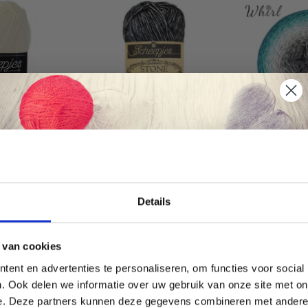
COLOUR
SCHEEPJES STONE
SCHEEPJES 
WASHED
Économisez jusqu'à 50 %
e
80% Coton / 15 % Polyester
60% Coton / 
Details
/ 5 % Matériaux recyclés
EUR 22.85
Soyez le premier à connaître nos soldes et
EUR 4.50
 van cookies
offres limitées en vous inscrivant à notre
ent en advertenties te personaliseren, om functies voor social
newsletter gratuite !
s options
Voir toutes les options
Voir toutes l
. Ook delen we informatie over uw gebruik van onze site met on
e. Deze partners kunnen deze gegevens combineren met andere i