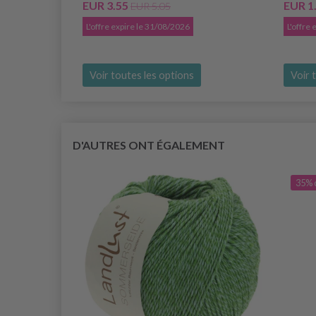
EUR 3.55
EUR 1
EUR 5.05
L'offre expire le 31/08/2026
L'offre
Voir toutes les options
Voir 
D'AUTRES ONT ÉGALEMENT
35% 