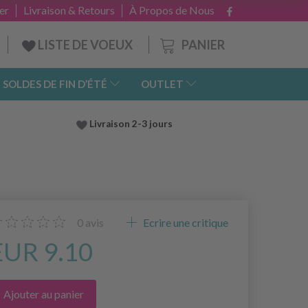
er
Livraison & Retours
À Propos de Nous
PANIER
LISTE DE VOEUX
SOLDES DE FIN D’ÉTÉ
OUTLET
Livraison 2-3 jours
0
avis
Ecrire une critique
EUR 9.10
Ajouter au panier