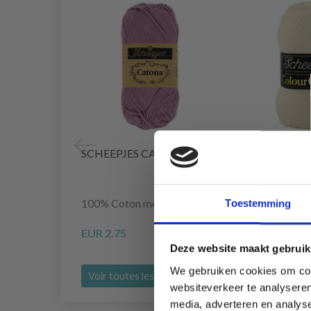
SCHEEPJES CATONA
SCHEEPJES 
CRAFTER
100% Coton mercerisé
100% Acryliqu
Toestemming
EUR 2.75
EUR 3.90
Deze website maakt gebruik
We gebruiken cookies om cont
Voir toutes les options
Voir toutes le
websiteverkeer te analyseren
media, adverteren en analys