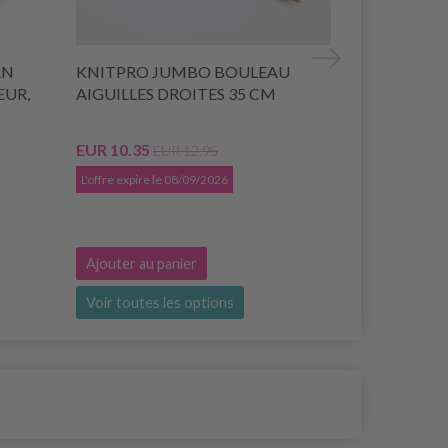
AN
KNITPRO JUMBO BOULEAU
SCHEEPJE
ŒUR,
AIGUILLES DROITES 35 CM
100% Coton 
EUR 10.35
EUR 12.95
L'offre expire le 08/09/2026
EUR 3.80
Ajouter au panier
Ajouter au 
Voir toutes les options
Voir toutes