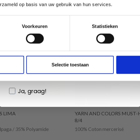
erzameld op basis van uw gebruik van hun services.
Oui, inscrivez-moi !
Voorkeuren
Statistieken
de réduction
19% de réduction
Non, merci
Wil je liever nieuws ontvangen over onze
Selectie toestaan
aanbiedingen en kortingen in het
Nederlands?
Ja, graag!
S LIMA
YARN AND COLORS MUST-
8/4
lpaga / 35% Polyamide
100% Coton mercerisé