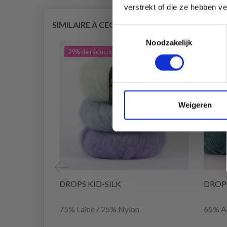
verstrekt of die ze hebben v
SIMILAIRE À CECI
Toestemmingsselectie
Noodzakelijk
29% de réduction
22% 
Weigeren
DROPS KID-SILK
DROP
75% Laine / 25% Nylon
65% A