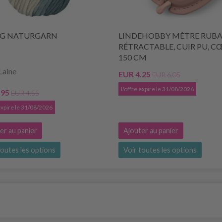
NG NATURGARN
LINDEHOBBY MÈTRE RUB
RÉTRACTABLE, CUIR PU, C
150 CM
Laine
EUR 4.25
EUR 6.05
L'offre expire le 31/08/2026
.95
EUR 4.55
 expire le 31/08/2026
er au panier
Ajouter au panier
toutes les options
Voir toutes les options