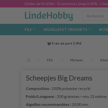
Soldes de fin d'été - Économisez jusqu'à 50% - Cliqu
FILS
AIGUILLES ET CROCHETS
ACCE
Frais de port 5.95€
FILS
Marques
Schee
Scheepjes Big Dreams
Composition :
100% polyester recyclé
Poids/Longueur :
200 grammes = env. 22 mètres
Aiguilles recommandées :
20.00 mm