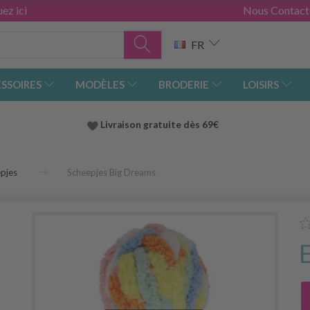
ez ici
Nous Contact
FR
SSOIRES
MODÈLES
BRODERIE
LOISIRS
Livraison gratuite dès 69€
pjes
Scheepjes Big Dreams