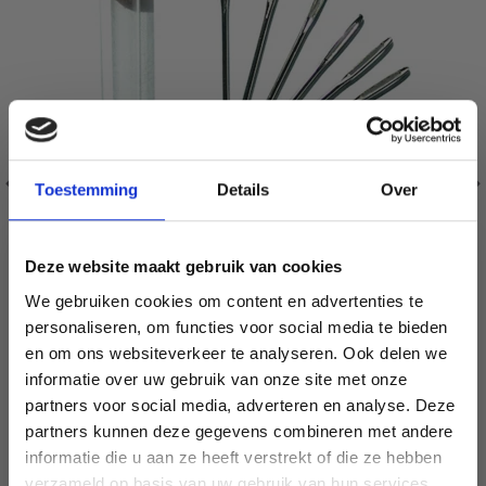
Toestemming
Details
Over
Deze website maakt gebruik van cookies
We gebruiken cookies om content en advertenties te
personaliseren, om functies voor social media te bieden
HOBBYARTS 9 AIGUILLES D'ARRÊT
en om ons websiteverkeer te analyseren. Ook delen we
informatie over uw gebruik van onze site met onze
EUR 2.10
EUR 3.50
partners voor social media, adverteren en analyse. Deze
Économisez jusqu'à 50 %
L'offre expire le 31/08/2026
partners kunnen deze gegevens combineren met andere
Ajouter au panier
informatie die u aan ze heeft verstrekt of die ze hebben
Soyez le premier à connaître nos soldes et
verzameld op basis van uw gebruik van hun services.