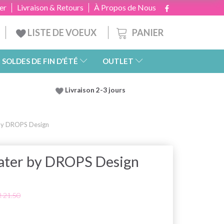
er
Livraison & Retours
À Propos de Nous
PANIER
LISTE DE VOEUX
SOLDES DE FIN D’ÉTÉ
OUTLET
Livraison 2-3 jours
 by DROPS Design
eater by DROPS Design
 21.50