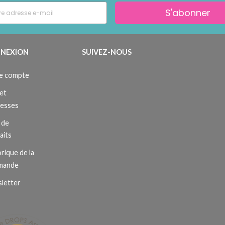
S'abonner
NEXION
SUIVEZ-NOUS
e compte
et
resses
 de
aits
rique de la
mande
letter