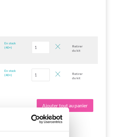
En stock
Retirer
(40+)
du kit
En stock
Retirer
(40+)
du kit
Ajouter tout au panier