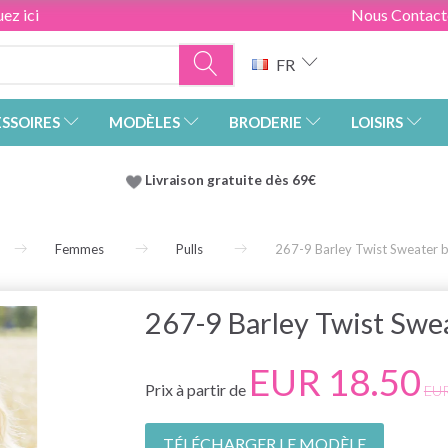
ez ici
Nous Contact
FR
SSOIRES
MODÈLES
BRODERIE
LOISIRS
Livraison gratuite dès 69€
Femmes
Pulls
267-9 Barley Twist Sweater
267-9 Barley Twist Sw
EUR 18.50
Prix à partir de
EUR
TÉLÉCHARGER LE MODÈLE