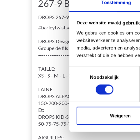
267-9 Barley Twist Swea
Toestemming
DROPS 267-9
Deze website maakt gebruik
#barleytwistsweater
We gebruiken cookies om cont
websiteverkeer te analyseren
DROPS Design: Modèle ab-181
Groupe de fils
C + A ou D
media, adverteren en analys
------------------------------------------------------
verstrekt of die ze hebben v
TAILLE:
Toestemmingsselectie
XS - S - M - L - XL - XXL - XXXL
Noodzakelijk
LAINE:
DROPS ALPACA BOUCLÉ de Garnstudio (appartie
150-200-200-250-250-250-300 g coloris 0100,
Et:
Weigeren
DROPS KID-SILK de Garnstudio (appartient au g
50-75-75-75-75-100-100 g coloris 01, Naturel
AIGUILLES: