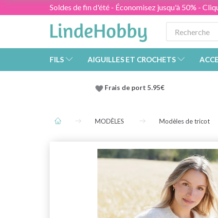
Soldes de fin d'été - Économisez jusqu'à 50% - Cliqu
FILS
AIGUILLES ET CROCHETS
ACCE
Frais de port 5.95€
MODÈLES
Modèles de tricot