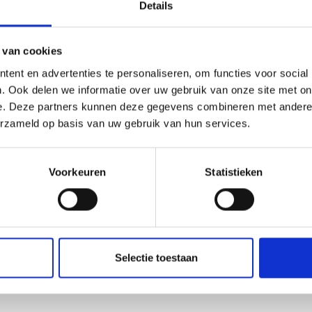
ter by DROPS Design
Details
 van cookies
ent en advertenties te personaliseren, om functies voor social
. Ook delen we informatie over uw gebruik van onze site met on
e. Deze partners kunnen deze gegevens combineren met andere i
-
erzameld op basis van uw gebruik van hun services.
Voorkeuren
Statistieken
nt au groupe de fils C)
 Naturel
Selectie toestaan
roupe de fils A)