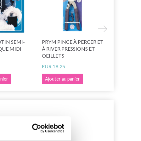
TIN SEMI-
PRYM PINCE À PERCER ET
PRYM TRI
UE MIDI
À RIVER PRESSIONS ET
AUTOMATI
OEILLETS
EUR 18.25
EUR 25.15
nier
Ajouter au panier
Ajouter au 