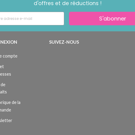
d'offres et de réductions !
S'abonner
NEXION
SUIVEZ-NOUS
e compte
et
resses
 de
aits
rique de la
mande
letter