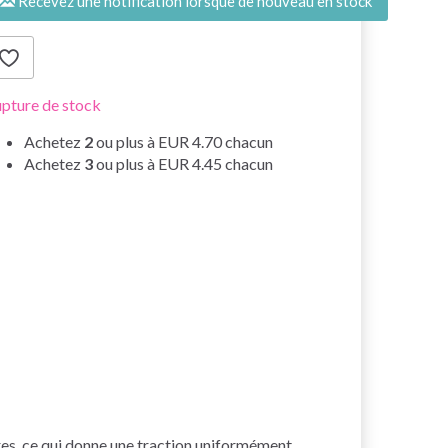
Recevez une notification lorsque de nouveau en stock
pture de stock
Achetez
2
ou plus à
EUR 4.70
chacun
Achetez
3
ou plus à
EUR 4.45
chacun
tres, ce qui donne une traction uniformément