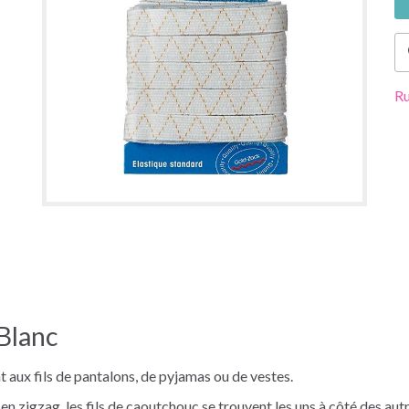
Ru
Blanc
t aux fils de pantalons, de pyjamas ou de vestes.
en zigzag, les fils de caoutchouc se trouvent les uns à côté des au