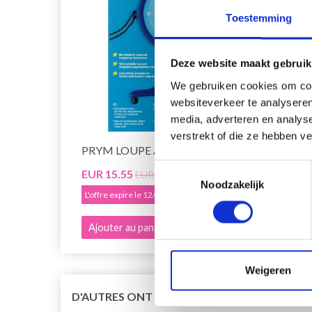
Toestemming
Deze website maakt gebruik
We gebruiken cookies om cont
websiteverkeer te analyseren
media, adverteren en analys
verstrekt of die ze hebben v
PRYM LOUPE À BRODER
Toestemmingsselectie
EUR 15.55
EUR 19.40
Noodzakelijk
L'offre expire le 12/08/2026
Ajouter au panier
Weigeren
D'AUTRES ONT ÉGALEMENT