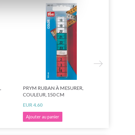
,
PRYM RUBAN À MESURER,
PRYM BROC
COULEUR, 150 CM
4 PCS
EUR 4.60
EUR 3.15
Ajouter au panier
Ajouter au 