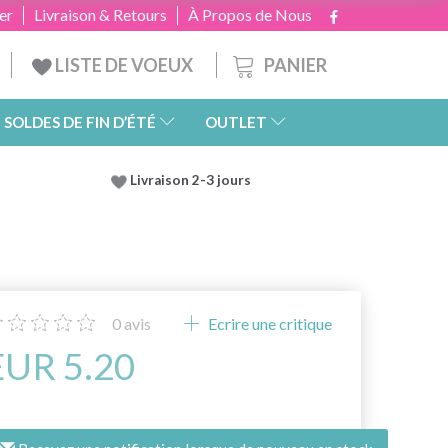
er
Livraison & Retours
À Propos de Nous
PANIER
LISTE DE VOEUX
SOLDES DE FIN D’ÉTÉ
OUTLET
Livraison 2-3 jours
0
avis
Ecrire une critique
EUR 5.20