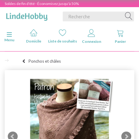
Soldes de fin d'été - Économisez jusqu'à 50%
Basculer la navigation
Menu
Domicile
Liste de souhaits
Connexion
Panier
Ponchos et châles