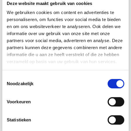
Deze website maakt gebruik van cookies
Aiguilles doubles pointes : 2,5 mm
We gebruiken cookies om content en advertenties te
Échantillon : 30 m point de riz/10 cm
personaliseren, om functies voor social media te bieden
en om ons websiteverkeer te analyseren. Ook delen we
Bon à savoir
informatie over uw gebruik van onze site met onze
Taille et tension de l'aiguille
partners voor social media, adverteren en analyse. Deze
Les tricoteuses tricotent très différemment : certaines
partners kunnen deze gegevens combineren met andere
tricotent avec une taille d'aiguille
informatie die u aan ze heeft verstrekt of die ze hebben
2,0 mm et obtenir la même taille de qualité de conception
verzameld op basis van uw gebruik van hun services.
qu'un
personne qui tricote avec une aiguille de 4,0 mm. Nous
Toestemmingsselectie
devons cela
Noodzakelijk
connaissances à l'équipe de tricoteuses qui nous
rejoignent.
La clé pour tricoter une taille spécifique dépend beaucoup
Voorkeuren
du tricot
style/mains/compétences, plutôt que la taille des aiguilles.
Par conséquent, nous recommanderons une gamme de
Statistieken
tailles d'aiguilles.