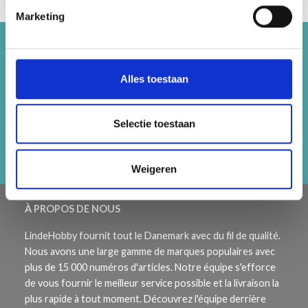
Marketing
Économisez jusqu'à 50%
Alles toestaan
Recevez notre newsletter gratuite et
bénéficiez d'inspiration, d'offres et de
réductions !
Selectie toestaan
S'abonner
Weigeren
À PROPOS DE NOUS
LindeHobby fournit tout le Danemark avec du fil de qualité.
Nous avons une large gamme de marques populaires avec
plus de 15 000 numéros d'articles. Notre équipe s'efforce
de vous fournir le meilleur service possible et la livraison la
plus rapide à tout moment. Découvrez l'équipe derrière