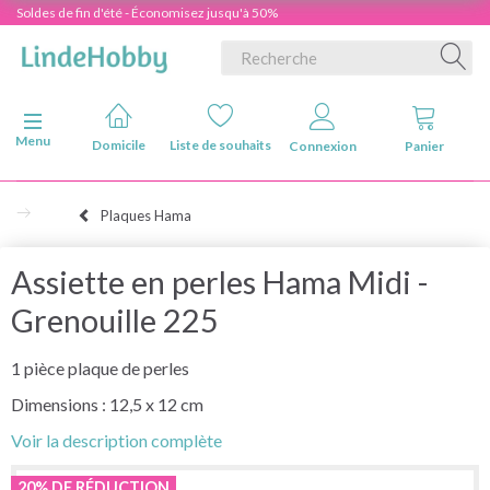
Soldes de fin d'été - Économisez jusqu'à 50%
Basculer la navigation
Menu
Domicile
Liste de souhaits
Connexion
Panier
Plaques Hama
Assiette en perles Hama Midi -
Grenouille 225
1 pièce plaque de perles
Dimensions : 12,5 x 12 cm
Voir la description complète
20% DE RÉDUCTION