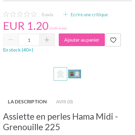
0
avis
Ecrire une critique
EUR 1.20
EUR 1.50
Ajouter au panier
En stock (40+)
LA DESCRIPTION
AVIS (0)
Assiette en perles Hama Midi -
Grenouille 225