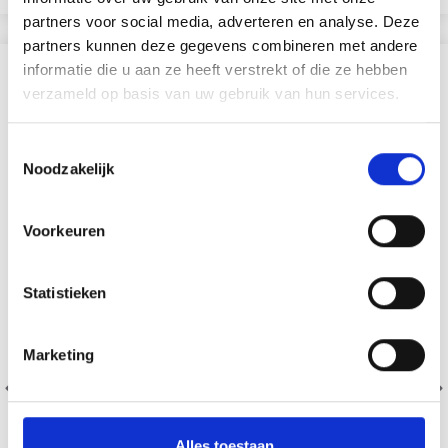
partners voor social media, adverteren en analyse. Deze
partners kunnen deze gegevens combineren met andere
informatie die u aan ze heeft verstrekt of die ze hebben
SIMILAIRE À CECI
verzameld op basis van uw gebruik van hun services.
29% de réduction
Toestemmingsselectie
Noodzakelijk
Voorkeuren
Statistieken
Marketing
Alles toestaan