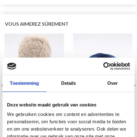
VOUS AIMEREZ SÛREMENT
Toestemming
Details
Over
PHILDAR DOUCE
PHIL CARESSE
Deze website maakt gebruik van cookies
100% Polyester
51% Acrylique / 49%
We gebruiken cookies om content en advertenties te
EUR 5.45
Polyamide
personaliseren, om functies voor social media te bieden
EUR 4.05
en om ons websiteverkeer te analyseren. Ook delen we
Voir toutes les options
Voir toutes les options
informatie over uw gebruik van onze site met onze