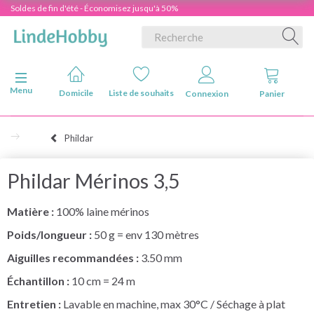
Soldes de fin d'été - Économisez jusqu'à 50%
Basculer la navigation
Menu
Domicile
Liste de souhaits
Connexion
Panier
Phildar
Phildar Mérinos 3,5
Matière :
100% laine mérinos
Poids/longueur :
50 g = env 130 mètres
Aiguilles recommandées :
3.50 mm
Échantillon :
10 cm = 24 m
Entretien :
Lavable en machine, max 30°C / Séchage à plat