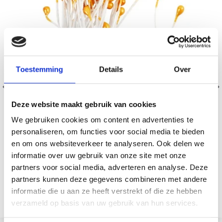
Toestemming
Details
Over
Deze website maakt gebruik van cookies
We gebruiken cookies om content en advertenties te
personaliseren, om functies voor social media te bieden
en om ons websiteverkeer te analyseren. Ook delen we
informatie over uw gebruik van onze site met onze
partners voor social media, adverteren en analyse. Deze
ÉTAMINES
partners kunnen deze gegevens combineren met andere
EUR 2.65
EUR 2.99
informatie die u aan ze heeft verstrekt of die ze hebben
Voir toutes les options
verzameld op basis van uw gebruik van hun services.