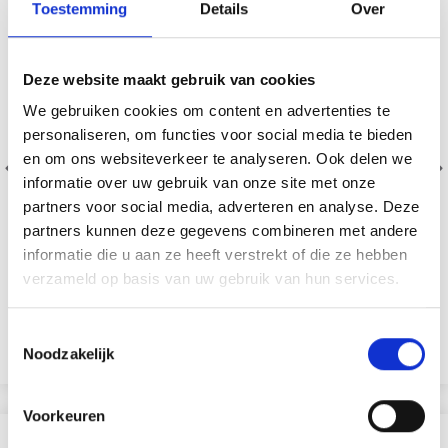
Toestemming
Details
Over
Deze website maakt gebruik van cookies
We gebruiken cookies om content en advertenties te
personaliseren, om functies voor social media te bieden
en om ons websiteverkeer te analyseren. Ook delen we
informatie over uw gebruik van onze site met onze
ONION SILK+KID
ONION NO.4 ORGANIC
partners voor social media, adverteren en analyse. Deze
MOHAIR
WOOL+NETTLES
Économisez jusqu'à 50 %
partners kunnen deze gegevens combineren met andere
informatie die u aan ze heeft verstrekt of die ze hebben
60% Laine mérinos / 30%
70% Bio Laine / 30% Fibres
Soyez le premier à connaître nos soldes et
verzameld op basis van uw gebruik van hun services.
Coton / 10% Cachemire
d’ortie
offres limitées en vous inscrivant à notre
EUR 14.55
EUR 6.65
newsletter gratuite !
Toestemmingsselectie
Voir toutes les options
Voir toutes les options
Noodzakelijk
Voorkeuren
Oui, inscrivez-moi !
SIMILAIRE À CECI