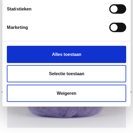
Statistieken
Non, merci
29% de réduction
Marketing
Wil je liever nieuws ontvangen over onze
aanbiedingen en kortingen in het
Nederlands?
Ja, graag!
Alles toestaan
Selectie toestaan
Weigeren