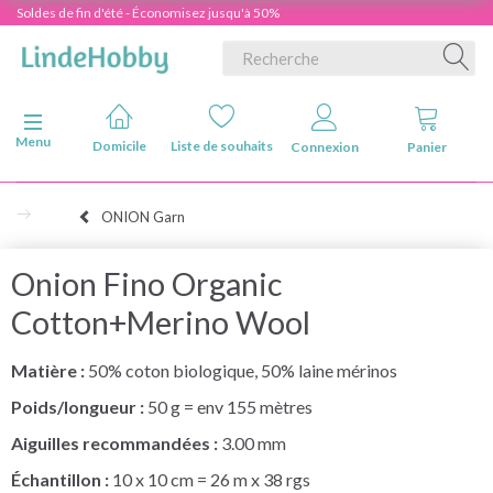
Soldes de fin d'été - Économisez jusqu'à 50%
Basculer la navigation
Menu
Domicile
Liste de souhaits
Connexion
Panier
ONION Garn
Onion Fino Organic
Cotton+Merino Wool
Matière :
50% coton biologique, 50% laine mérinos
Poids/longueur :
50 g = env 155 mètres
Aiguilles recommandées :
3.00 mm
Échantillon :
10 x 10 cm = 26 m x 38 rgs