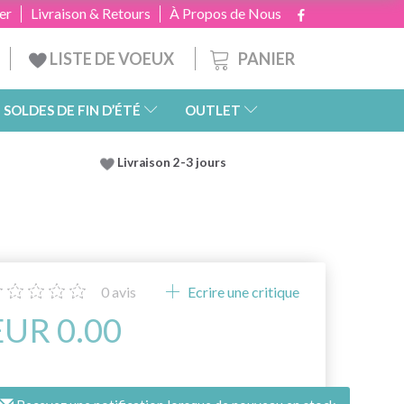
er
Livraison & Retours
À Propos de Nous
PANIER
LISTE DE VOEUX
SOLDES DE FIN D’ÉTÉ
OUTLET
Livraison 2-3 jours
0
avis
Ecrire une critique
EUR 0.00