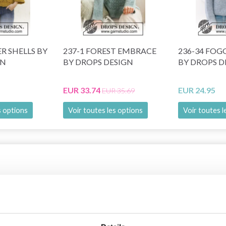
R SHELLS BY
237-1 FOREST EMBRACE
236-34 FO
GN
BY DROPS DESIGN
BY DROPS D
EUR 33.74
EUR 24.95
EUR 35.69
s options
Voir toutes les options
Voir toutes l
de réduction
26% de réduction
Économisez jusqu'à 50 %