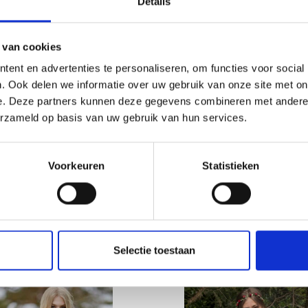
Details
Soyez le premier à connaître nos soldes et
 van cookies
offres limitées en vous inscrivant à notre
ent en advertenties te personaliseren, om functies voor social
newsletter gratuite !
. Ook delen we informatie over uw gebruik van onze site met on
e. Deze partners kunnen deze gegevens combineren met andere i
erzameld op basis van uw gebruik van hun services.
ANDMADE CARDIGAN
ALLER À LA MAIN CHEMISI
NT
CLASSIQUE
Oui, inscrivez-moi !
9.34
EUR 22.24
EUR 26.04
EUR 29.84
Voorkeuren
Statistieken
toutes les options
Voir toutes les options
Non, merci
Wil je liever nieuws ontvangen over onze
Selectie toestaan
aanbiedingen en kortingen in het
Nederlands?