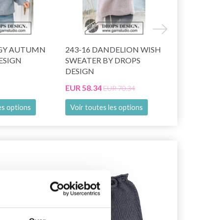
GGY AUTUMN
243-16 DANDELION WISH
258-17 WIS
ESIGN
SWEATER BY DROPS
DANDELIO
DESIGN
DESIGN
EUR 58.34
EUR 31.95
EUR 70.34
E
es options
Voir toutes les options
Voir toutes
27% de réduction
23% de rédu