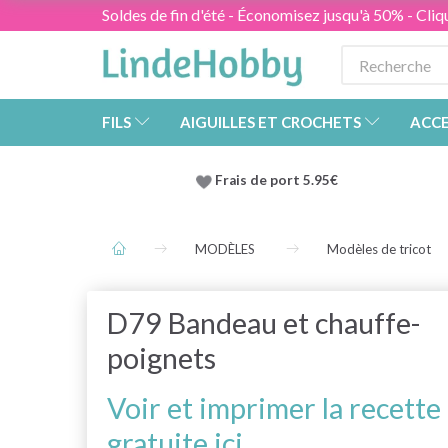
Soldes de fin d'été - Économisez jusqu'à 50% - Cliqu
FILS
AIGUILLES ET CROCHETS
ACCE
Frais de port 5.95€
MODÈLES
Modèles de tricot
D79 Bandeau et chauffe-
poignets
Voir et imprimer la recette
gratuite ici