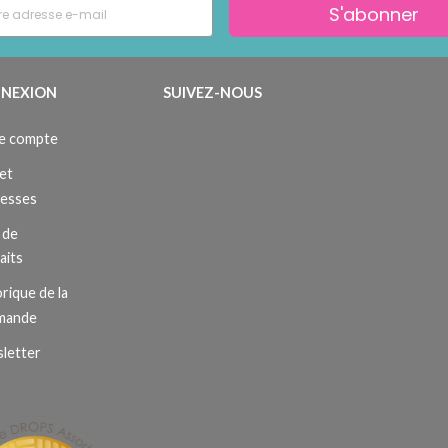
S'abonner
NEXION
SUIVEZ-NOUS
e compte
et
resses
 de
aits
rique de la
mande
letter