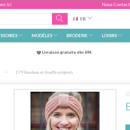
ez ici
Nous Contact
FR
SSOIRES
MODÈLES
BRODERIE
LOISIRS
Livraison gratuite dès 69€
D79 Bandeau et chauffe-poignets