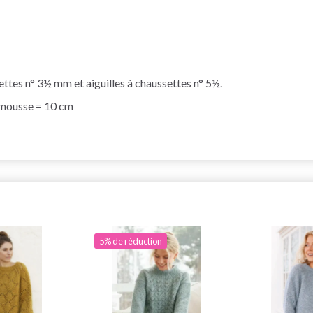
settes n° 3½ mm et aiguilles à chaussettes n° 5½.
t mousse = 10 cm
5% de réduction