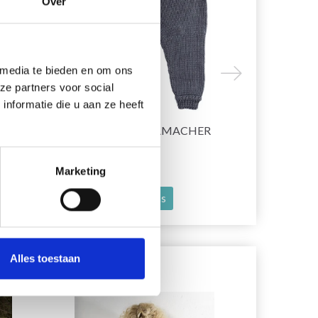
Over
 media te bieden en om ons
ze partners voor social
nformatie die u aan ze heeft
ER
GO HANDMADE GAMACHER
ALLER À L
CLASSIC
DENTELLE
EUR 21.30
EUR 28.25
EUR 29.20
E
Marketing
Voir toutes les options
Voir toutes
Alles toestaan