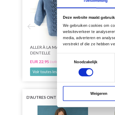
Toestemming
Deze website maakt gebruik
We gebruiken cookies om cont
websiteverkeer te analyseren
media, adverteren en analys
verstrekt of die ze hebben v
ALLER À LA MAIN À CAPUCHE
GO H
DENTELLE
VOLA
Toestemmingsselectie
EUR 22.95
EUR 1
EUR 31.05
Noodzakelijk
Voir toutes les options
Voir 
Weigeren
D'AUTRES ONT ÉGALEMENT