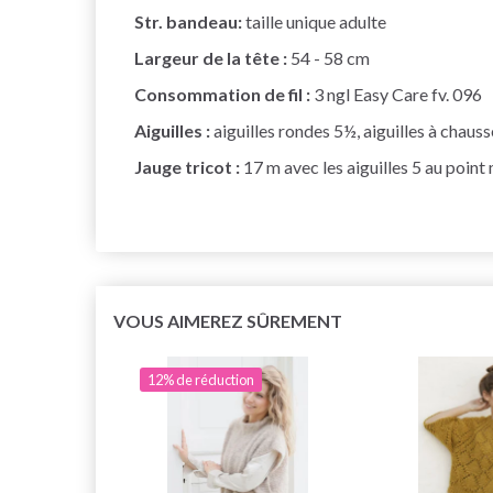
Str. bandeau:
taille unique adulte
Largeur de la tête :
54 - 58 cm
Consommation de fil :
3 ngl Easy Care fv. 096
Aiguilles :
aiguilles rondes 5½, aiguilles à chaus
Jauge tricot :
17 m avec les aiguilles 5 au poin
VOUS AIMEREZ SÛREMENT
12% de réduction