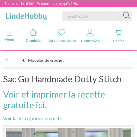
Soldes de fin d'été - Économisez jusqu'à 50%
Basculer la navigation
Menu
Domicile
Liste de souhaits
Connexion
Panier
Modèles de crochet
Sac Go Handmade Dotty Stitch
Voir et imprimer la recette
gratuite ici.
Voir la description complète