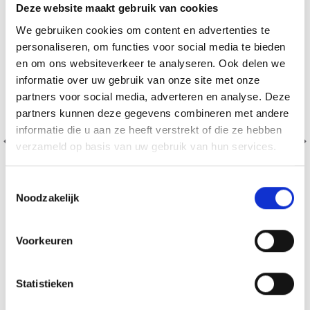
Deze website maakt gebruik van cookies
We gebruiken cookies om content en advertenties te
personaliseren, om functies voor social media te bieden
en om ons websiteverkeer te analyseren. Ook delen we
informatie over uw gebruik van onze site met onze
partners voor social media, adverteren en analyse. Deze
partners kunnen deze gegevens combineren met andere
informatie die u aan ze heeft verstrekt of die ze hebben
verzameld op basis van uw gebruik van hun services.
Toestemmingsselectie
Noodzakelijk
Voorkeuren
203-21 PARFUM D'AUTOMNE PAR DROPS DESIGN
EUR 10.93
EUR 13.85
Statistieken
Ajouter au panier