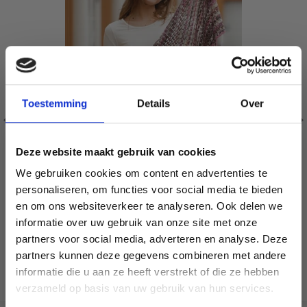
Toestemming
Details
Over
Deze website maakt gebruik van cookies
We gebruiken cookies om content en advertenties te
personaliseren, om functies voor social media te bieden
en om ons websiteverkeer te analyseren. Ook delen we
informatie over uw gebruik van onze site met onze
partners voor social media, adverteren en analyse. Deze
Économisez jusqu'à 50 %
203-21 PARFUM D'AUTOMNE PAR DROPS DESIGN
partners kunnen deze gegevens combineren met andere
EUR 10.93
EUR 13.85
informatie die u aan ze heeft verstrekt of die ze hebben
Ajouter au panier
Soyez le premier à connaître nos soldes et
verzameld op basis van uw gebruik van hun services.
offres limitées en vous inscrivant à notre