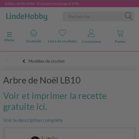
Soldes de fin d'été - Économisez jusqu'à 50%
Basculer la navigation
Menu
Domicile
Liste de souhaits
Connexion
Panier
Modèles de crochet
Arbre de Noël LB10
Voir et imprimer la recette
gratuite ici.
Voir la description complète