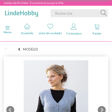
Soldes de fin d'été - Économisez jusqu'à 50%
Basculer la navigation
Menu
Domicile
Liste de souhaits
Connexion
Panier
MODÈLES