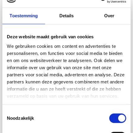
Ce texte a été traduit par notre service de traduction
automatique. Une traduction de cette page par un
Toestemming
Details
Over
véritable humain sera bientôt disponible. N’hésitez pas à
contacter notre service support si vous avez des questions!
Deze website maakt gebruik van cookies
Conception DROPS : Modèle ai-282
Groupe de fils C ou A + A
We gebruiken cookies om content en advertenties te
-------------------------------------------------- -----
personaliseren, om functies voor social media te bieden
en om ons websiteverkeer te analyseren. Ook delen we
TAILLE:
informatie over uw gebruik van onze site met onze
S - M - L - XL - XXL - XXXL
partners voor social media, adverteren en analyse. Deze
MATÉRIAUX:
partners kunnen deze gegevens combineren met andere
DROPS AIR de Garnstudio (appartient au groupe de fils C)
informatie die u aan ze heeft verstrekt of die ze hebben
200-200-200-250-250-300 g coloris 10, brume
verzameld op basis van uw gebruik van hun services.
ÉTANCHÉITÉ AU TRICOT :
17 mailles en largeur et 22 aiguilles en hauteur en jersey =
Toestemmingsselectie
10 x 10 cm.
Noodzakelijk
PINDE :
Aiguilles DROPS ROUND 5 : Longueur 60 cm ou 80 cm