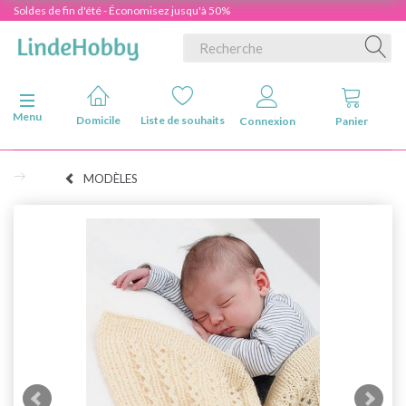
Soldes de fin d'été - Économisez jusqu'à 50%
Basculer la navigation
Menu
Domicile
Liste de souhaits
Connexion
Panier
MODÈLES