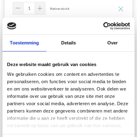
Retirer du kit
Ajouter tout au panier
Toestemming
Details
Over
39-4 Honey Honey by DROPS
Deze website maakt gebruik van cookies
Design
We gebruiken cookies om content en advertenties te
personaliseren, om functies voor social media te bieden
DROPS Design: Modèle n° bm-120-by
en om ons websiteverkeer te analyseren. Ook delen we
Groupe de fils A + A ou C
-----------------------------------------------------------
informatie over uw gebruik van onze site met onze
partners voor social media, adverteren en analyse. Deze
DIMENSIONS:
partners kunnen deze gegevens combineren met andere
Largeur environ 48-63 cm. Longueur environ 52-80 cm.
informatie die u aan ze heeft verstrekt of die ze hebben
FOURNITURES:
verzameld op basis van uw gebruik van hun services.
DROPS BABY MERINO de Garnstudio (appartient au
groupe de fils A)