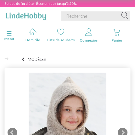
Soldes de fin d'été - Économisez jusqu'à 50%
Basculer la navigation
Menu
Domicile
Liste de souhaits
Connexion
Panier
MODÈLES