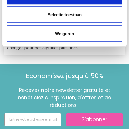
POINT ROND DROPS N°5 : Longueur 60 cm ou 80 cm
pour les côtes du bas.
Selectie toestaan
DROPS ROUND STICK N° 4.5 : Longueur 40 cm pour les
côtes autour de l'ouverture devant.
Les bâtons n'ont qu'une valeur indicative. Si vous obtenez
Weigeren
trop de mailles de 10 cm, changez pour des aiguilles plus
épaisses. Si vous obtenez trop peu de mailles de 10 cm,
changez pour des aiguilles plus fines.
Économisez jusqu'à 50%
Recevez notre newsletter gratuite et
bénéficiez d'inspiration, d'offres et de
réductions !
S'abonner