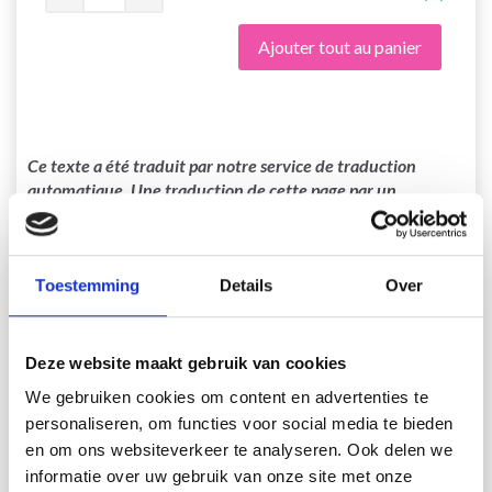
Ajouter tout au panier
Ce texte a été traduit par notre service de traduction
automatique. Une traduction de cette page par un
véritable humain sera bientôt disponible. N’hésitez pas à
contacter notre service support si vous avez des questions!
37-27 Warm Snuggles Kids by
Toestemming
Details
Over
DROPS Design
Deze website maakt gebruik van cookies
Conception DROPS : Modèle as-003-bn
Groupe de fils B + C ou D
We gebruiken cookies om content en advertenties te
-------------------------------------------------- -----
personaliseren, om functies voor social media te bieden
en om ons websiteverkeer te analyseren. Ook delen we
TAILLE:
2 - 3/5 - 6/9 - 10/12 ans
informatie over uw gebruik van onze site met onze