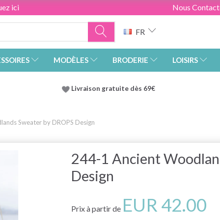
ez ici
Nous Contact
FR
SSOIRES
MODÈLES
BRODERIE
LOISIRS
Livraison gratuite dès 69€
lands Sweater by DROPS Design
244-1 Ancient Woodla
Design
EUR 42.00
Prix à partir de