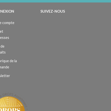
NEXION
SUIVEZ-NOUS
e compte
et
resses
 de
aits
rique de la
mande
letter