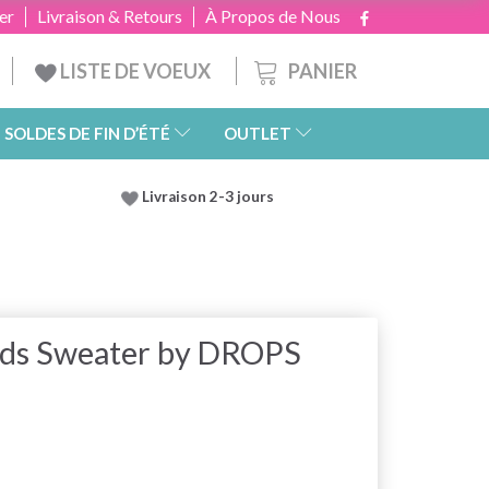
er
Livraison & Retours
À Propos de Nous
PANIER
LISTE DE VOEUX
SOLDES DE FIN D’ÉTÉ
OUTLET
Livraison 2-3 jours
nds Sweater by DROPS