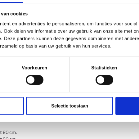
 van cookies
s Sweater by DROPS Design
ent en advertenties te personaliseren, om functies voor social
. Ook delen we informatie over uw gebruik van onze site met on
e. Deze partners kunnen deze gegevens combineren met andere i
erzameld op basis van uw gebruik van hun services.
-
Voorkeuren
Statistieken
 de fils B)
éan clair
Selectie toestaan
foncé
t 80 cm.
t 80 cm.