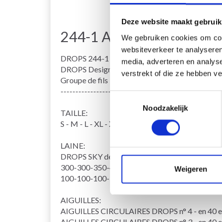
Deze website maakt gebruik
244-1 Ancient Woodland
We gebruiken cookies om cont
websiteverkeer te analyseren
DROPS 244-1
media, adverteren en analys
DROPS Design: Modèle sk-186
verstrekt of die ze hebben v
Groupe de fils B
------------------------------------------------------
Toestemmingsselectie
Noodzakelijk
TAILLE:
S - M - L - XL - XXL - XXXL
LAINE:
DROPS SKY de Garnstudio (appartient au groupe
300-300-350-400-400-450 g coloris 07, vert oc
Weigeren
100-100-100-150-150-150 g coloris 20, lierre 
AIGUILLES:
AIGUILLES CIRCULAIRES DROPS n° 4 - en 40 e
AIGUILLES CIRCULAIRES DROPS n° 3 - en 40 e