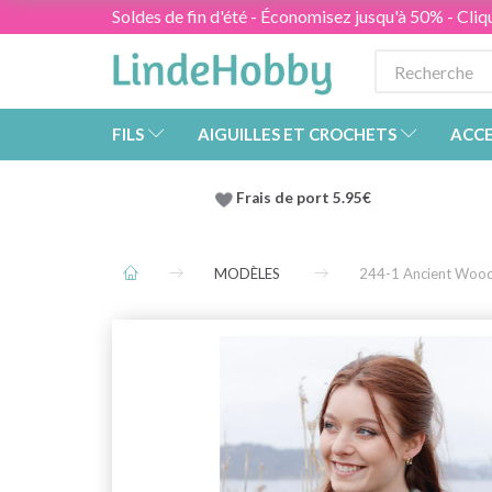
Soldes de fin d'été - Économisez jusqu'à 50% - Cliqu
FILS
AIGUILLES ET CROCHETS
ACCE
Frais de port 5.95€
MODÈLES
244-1 Ancient Wood