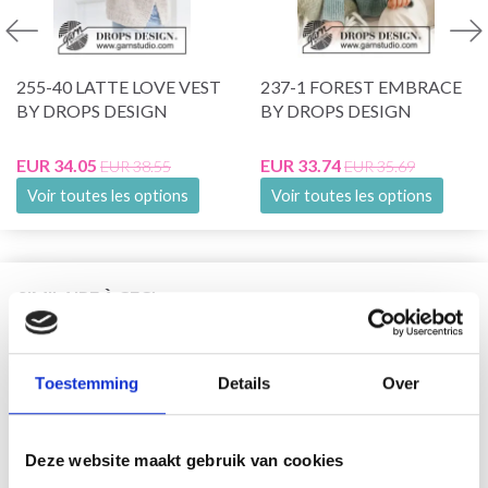
255-40 LATTE LOVE VEST
237-1 FOREST EMBRACE
BY DROPS DESIGN
BY DROPS DESIGN
EUR 34.05
EUR 33.74
EUR 38.55
EUR 35.69
Voir toutes les options
Voir toutes les options
SIMILAIRE À CECI
29% de réduction
Toestemming
Details
Over
Deze website maakt gebruik van cookies