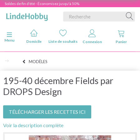
Soldes de fin d'été - Économisez jusqu'à 50%
Basculer la navigation
Menu
Domicile
Liste de souhaits
Connexion
Panier
MODÈLES
195-40 décembre Fields par
DROPS Design
TÉLÉCHARGER LES RECETTES ICI
Voir la description complète